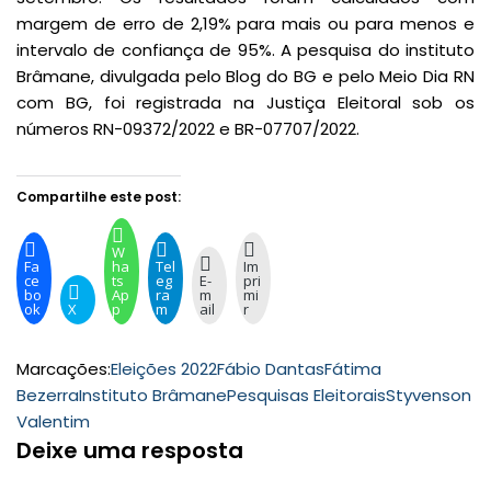
margem de erro de 2,19% para mais ou para menos e
intervalo de confiança de 95%. A pesquisa do instituto
Brâmane, divulgada pelo Blog do BG e pelo Meio Dia RN
com BG, foi registrada na Justiça Eleitoral sob os
números RN-09372/2022 e BR-07707/2022.
Compartilhe este post:
W
Fa
ha
Tel
Im
ce
ts
eg
E-
pri
bo
Ap
ra
m
mi
ok
X
p
m
ail
r
Marcações:
Eleições 2022
Fábio Dantas
Fátima
Bezerra
Instituto Brâmane
Pesquisas Eleitorais
Styvenson
Valentim
Deixe uma resposta