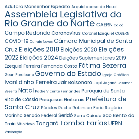
Adutora Monsenhor Expedito
Arquidiocese de Natal
Assembleia Legislativa do
Rio Grande do Norte
CAERN
Caicó
Campo Redondo
Coronavírus
Coronel Ezequiel
COSERN
Câmara Municipal de Santa
COVID-19
Currais Novos
Eleições 2018
Eleições
Cruz
Eleições 2020
2022
Eleições 2024
Eleições Suplementares 2019
Fátima Bezerra
Ezequiel Ferreira
Fernanda Costa
Governo do Estado
Gean Paraibano
Igreja Católica
Ivanildinho Ferreira
Jair Bolsonaro
Japi
Jaçanã
Josemar
Natal
Paróquia de Santa
Padre Vicente Fernandes
Bezerra
Prefeitura de
Rita de Cássia
Pesquisas Eleitorais
Santa Cruz
Robinson Faria
Rogério
Péricles Rocha
Seridó
São Bento do
Marinho
Senado Federal
Serra Caiada
Tomba Farias
UFRN
Tangará
Trairi
Sítio Novo
Vacinação