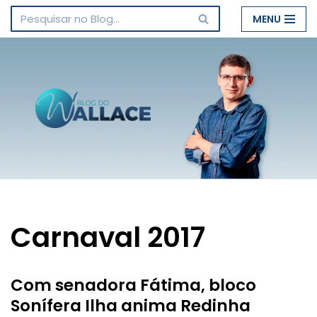
MENU
Pular
para
o
conteúdo
Carnaval 2017
Com senadora Fátima, bloco
Sonífera Ilha anima Redinha