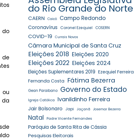
tos
do Rio Grande do Norte
Campo Redondo
CAERN
Caicó
Coronavírus
Coronel Ezequiel
COSERN
a do
COVID-19
Currais Novos
Câmara Municipal de Santa Cruz
Eleições 2018
Eleições 2020
 de
Eleições 2022
Eleições 2024
ntes
Eleições Suplementares 2019
Ezequiel Ferreira
Fátima Bezerra
Fernanda Costa
Governo do Estado
Gean Paraibano
a ou
Ivanildinho Ferreira
e da
Igreja Católica
Jair Bolsonaro
Japi
Jaçanã
Josemar Bezerra
Natal
Padre Vicente Fernandes
esde
Paróquia de Santa Rita de Cássia
aldo
Pesquisas Eleitorais