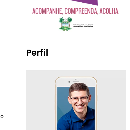
Perfil
l
o.