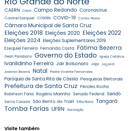
Rio Grande do Norte
Campo Redondo
CAERN
Coronavírus
Caicó
COVID-19
Coronel Ezequiel
COSERN
Currais Novos
Câmara Municipal de Santa Cruz
Eleições 2018
Eleições 2022
Eleições 2020
Eleições 2024
Eleições Suplementares 2019
Fátima Bezerra
Ezequiel Ferreira
Fernanda Costa
Governo do Estado
Gean Paraibano
Igreja Católica
Ivanildinho Ferreira
Jair Bolsonaro
Japi
Jaçanã
Natal
Padre Vicente Fernandes
Josemar Bezerra
Paróquia de Santa Rita de Cássia
Pesquisas Eleitorais
Prefeitura de Santa Cruz
Péricles Rocha
Seridó
Robinson Faria
Rogério Marinho
Senado Federal
Tangará
São Bento do Trairi
Serra Caiada
Sítio Novo
Tomba Farias
UFRN
Vacinação
Visite também