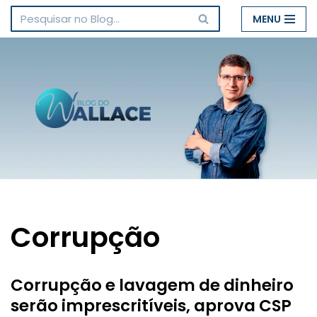
MENU
Pular
para
o
conteúdo
Corrupção
Corrupção e lavagem de dinheiro
serão imprescritíveis, aprova CSP