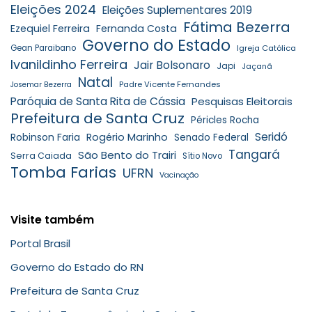
Eleições 2024
Eleições Suplementares 2019
Fátima Bezerra
Ezequiel Ferreira
Fernanda Costa
Governo do Estado
Gean Paraibano
Igreja Católica
Ivanildinho Ferreira
Jair Bolsonaro
Japi
Jaçanã
Natal
Padre Vicente Fernandes
Josemar Bezerra
Paróquia de Santa Rita de Cássia
Pesquisas Eleitorais
Prefeitura de Santa Cruz
Péricles Rocha
Seridó
Robinson Faria
Rogério Marinho
Senado Federal
Tangará
São Bento do Trairi
Serra Caiada
Sítio Novo
Tomba Farias
UFRN
Vacinação
Visite também
Portal Brasil
Governo do Estado do RN
Prefeitura de Santa Cruz