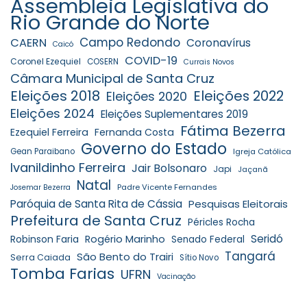
Assembleia Legislativa do
Rio Grande do Norte
Campo Redondo
CAERN
Coronavírus
Caicó
COVID-19
Coronel Ezequiel
COSERN
Currais Novos
Câmara Municipal de Santa Cruz
Eleições 2018
Eleições 2022
Eleições 2020
Eleições 2024
Eleições Suplementares 2019
Fátima Bezerra
Ezequiel Ferreira
Fernanda Costa
Governo do Estado
Gean Paraibano
Igreja Católica
Ivanildinho Ferreira
Jair Bolsonaro
Japi
Jaçanã
Natal
Padre Vicente Fernandes
Josemar Bezerra
Paróquia de Santa Rita de Cássia
Pesquisas Eleitorais
Prefeitura de Santa Cruz
Péricles Rocha
Seridó
Robinson Faria
Rogério Marinho
Senado Federal
Tangará
São Bento do Trairi
Serra Caiada
Sítio Novo
Tomba Farias
UFRN
Vacinação