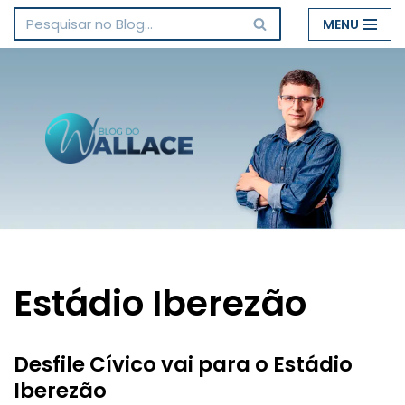
MENU
Pular
para
o
conteúdo
Estádio Iberezão
Desfile Cívico vai para o Estádio
Iberezão