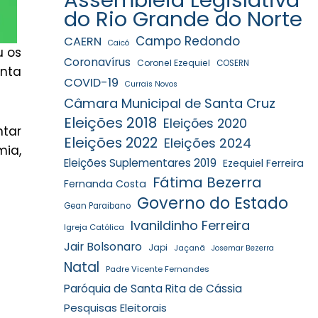
do Rio Grande do Norte
Campo Redondo
CAERN
Caicó
u os
Coronavírus
Coronel Ezequiel
COSERN
nta
COVID-19
Currais Novos
Câmara Municipal de Santa Cruz
Eleições 2018
Eleições 2020
ntar
Eleições 2022
Eleições 2024
mia,
Eleições Suplementares 2019
Ezequiel Ferreira
Fátima Bezerra
Fernanda Costa
Governo do Estado
Gean Paraibano
Ivanildinho Ferreira
Igreja Católica
Jair Bolsonaro
Japi
Jaçanã
Josemar Bezerra
Natal
Padre Vicente Fernandes
Paróquia de Santa Rita de Cássia
Pesquisas Eleitorais