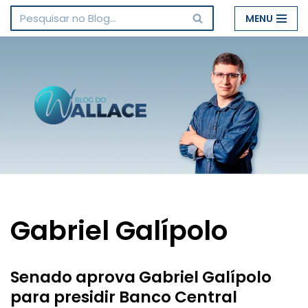
MENU
Pular
para
o
conteúdo
Gabriel Galípolo
Senado aprova Gabriel Galípolo
para presidir Banco Central