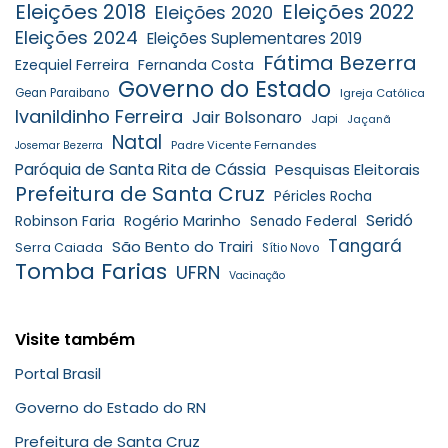
Eleições 2018
Eleições 2022
Eleições 2020
Eleições 2024
Eleições Suplementares 2019
Fátima Bezerra
Ezequiel Ferreira
Fernanda Costa
Governo do Estado
Gean Paraibano
Igreja Católica
Ivanildinho Ferreira
Jair Bolsonaro
Japi
Jaçanã
Natal
Padre Vicente Fernandes
Josemar Bezerra
Paróquia de Santa Rita de Cássia
Pesquisas Eleitorais
Prefeitura de Santa Cruz
Péricles Rocha
Seridó
Robinson Faria
Rogério Marinho
Senado Federal
Tangará
São Bento do Trairi
Serra Caiada
Sítio Novo
Tomba Farias
UFRN
Vacinação
Visite também
Portal Brasil
Governo do Estado do RN
Prefeitura de Santa Cruz