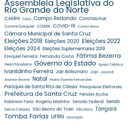
Assembleia Legislativa do
Rio Grande do Norte
Campo Redondo
CAERN
Coronavírus
Caicó
COVID-19
Coronel Ezequiel
COSERN
Currais Novos
Câmara Municipal de Santa Cruz
Eleições 2018
Eleições 2022
Eleições 2020
Eleições 2024
Eleições Suplementares 2019
Fátima Bezerra
Ezequiel Ferreira
Fernanda Costa
Governo do Estado
Gean Paraibano
Igreja Católica
Ivanildinho Ferreira
Jair Bolsonaro
Japi
Jaçanã
Natal
Padre Vicente Fernandes
Josemar Bezerra
Paróquia de Santa Rita de Cássia
Pesquisas Eleitorais
Prefeitura de Santa Cruz
Péricles Rocha
Seridó
Robinson Faria
Rogério Marinho
Senado Federal
Tangará
São Bento do Trairi
Serra Caiada
Sítio Novo
Tomba Farias
UFRN
Vacinação