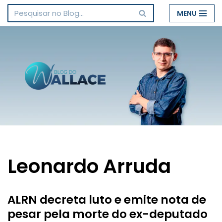
MENU
Pular
para
o
conteúdo
Leonardo Arruda
ALRN decreta luto e emite nota de
pesar pela morte do ex-deputado