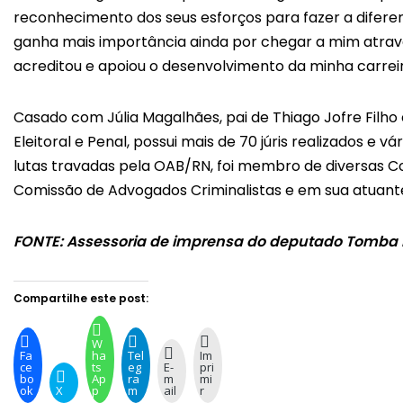
reconhecimento dos seus esforços para fazer a difere
ganha mais importância ainda por chegar a mim atra
acreditou e apoiou o desenvolvimento da minha carreira
Casado com Júlia Magalhães, pai de Thiago Jofre Filho 
Eleitoral e Penal, possui mais de 70 júris realizados e 
lutas travadas pela OAB/RN, foi membro de diversas C
Comissão de Advogados Criminalistas e em sua atuante
FONTE: Assessoria de imprensa do deputado Tomba 
Compartilhe este post:
W
Fa
ha
Tel
Im
ce
ts
eg
E-
pri
bo
Ap
ra
m
mi
ok
X
p
m
ail
r