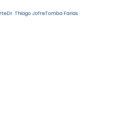
rte
Dr. Thiago Jofre
Tomba Farias