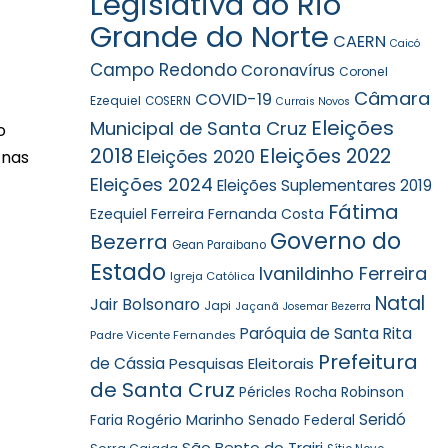
Legislativa do Rio
Grande do Norte
CAERN
Caicó
Campo Redondo
Coronavírus
Coronel
Câmara
COVID-19
Ezequiel
COSERN
Currais Novos
Eleições
Municipal de Santa Cruz
o
2018
Eleições 2022
Eleições 2020
 nas
Eleições 2024
Eleições Suplementares 2019
Fátima
Ezequiel Ferreira
Fernanda Costa
Governo do
Bezerra
Gean Paraibano
Estado
Ivanildinho Ferreira
Igreja Católica
Natal
Jair Bolsonaro
Japi
Jaçanã
Josemar Bezerra
Paróquia de Santa Rita
Padre Vicente Fernandes
Prefeitura
de Cássia
Pesquisas Eleitorais
de Santa Cruz
Robinson
Péricles Rocha
Seridó
Faria
Rogério Marinho
Senado Federal
São Bento do Trairi