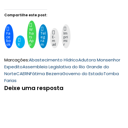
Compartilhe este post:
W
Fa
ha
Tel
Im
ce
ts
eg
E-
pri
bo
Ap
ra
m
mi
ok
X
p
m
ail
r
Marcações:
Abastecimento Hídrico
Adutora Monsenhor
Expedito
Assembleia Legislativa do Rio Grande do
Norte
CAERN
Fátima Bezerra
Governo do Estado
Tomba
Farias
Deixe uma resposta