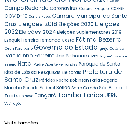
CAERN
Caicó
Campo Redondo
Coronavírus
Coronel Ezequiel
COSERN
Câmara Municipal de Santa
COVID-19
Currais Novos
Eleições 2018
Eleições
Cruz
Eleições 2020
2022
Eleições 2024
Eleições Suplementares 2019
Fátima Bezerra
Ezequiel Ferreira
Fernanda Costa
Governo do Estado
Gean Paraibano
Igreja Católica
Ivanildinho Ferreira
Jair Bolsonaro
Japi
Jaçanã
Josemar
Natal
Paróquia de Santa
Padre Vicente Fernandes
Bezerra
Prefeitura de
Rita de Cássia
Pesquisas Eleitorais
Santa Cruz
Robinson Faria
Rogério
Péricles Rocha
Seridó
São Bento do
Marinho
Senado Federal
Serra Caiada
Tomba Farias
UFRN
Tangará
Trairi
Sítio Novo
Vacinação
Visite também