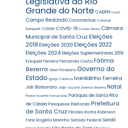
Legislativa do Rio
Grande do Norte
CAERN
Caicó
Campo Redondo
Coronavírus
Coronel
Câmara
COVID-19
Ezequiel
COSERN
Currais Novos
Eleições
Municipal de Santa Cruz
2018
Eleições 2022
Eleições 2020
Eleições 2024
Eleições Suplementares 2019
Fátima
Ezequiel Ferreira
Fernanda Costa
Governo do
Bezerra
Gean Paraibano
Estado
Ivanildinho Ferreira
Igreja Católica
Natal
Jair Bolsonaro
Japi
Jaçanã
Josemar Bezerra
Paróquia de Santa Rita
Padre Vicente Fernandes
Prefeitura
de Cássia
Pesquisas Eleitorais
de Santa Cruz
Robinson
Péricles Rocha
Seridó
Faria
Rogério Marinho
Senado Federal
São Bento do Trairi