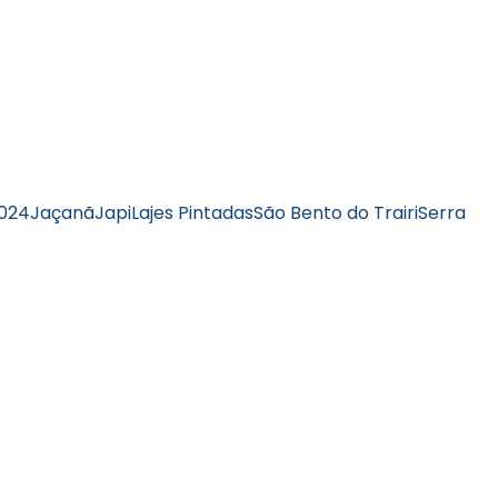
2024
Jaçanã
Japi
Lajes Pintadas
São Bento do Trairi
Serra