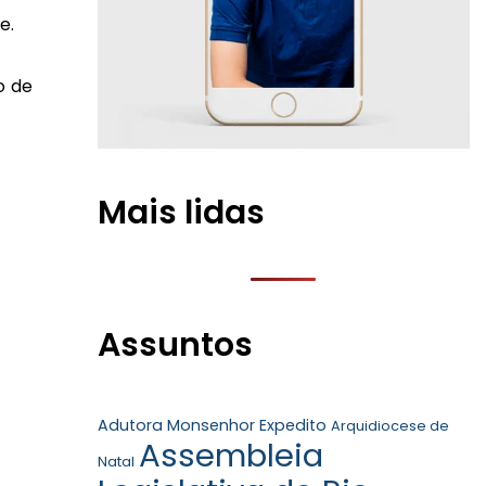
e.
o de
Mais lidas
Assuntos
Adutora Monsenhor Expedito
Arquidiocese de
Assembleia
Natal