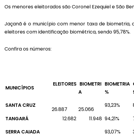
Os menores eleitorados são Coronel Ezequiel e São Bent
Jaçanã é o município com menor taxa de biometria, 
eleitores com identificação biométrica, sendo 95,78%.
Confira os números:
ELEITORES
BIOMETRI
BIOMETRIA
MUNICÍPIOS
A
%
SANTA CRUZ
93,23%
26.887
25.066
TANGARÁ
12.682
11.948
94,21%
SERRA CAIADA
93,07%