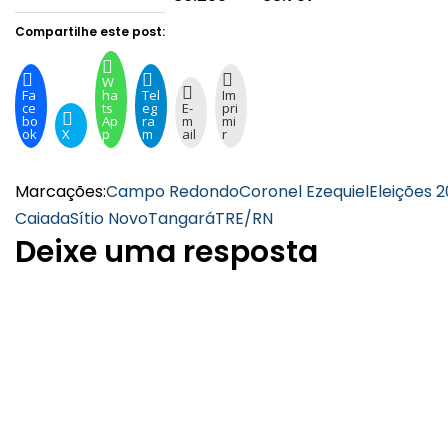
Compartilhe este post:
W
Fa
ha
Tel
Im
ce
ts
eg
E-
pri
bo
Ap
ra
m
mi
ok
X
p
m
ail
r
Marcações:
Campo Redondo
Coronel Ezequiel
Eleições 
Caiada
Sítio Novo
Tangará
TRE/RN
Deixe uma resposta