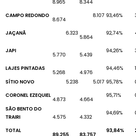
8.965
8.344
CAMPO REDONDO
8.107
93,46%
8.674
JAÇANÃ
6.323
92,74%
5.864
JAPI
94,26%
5.770
5.439
LAJES PINTADAS
94,46%
5.268
4.976
SÍTIO NOVO
5.238
5.017
95,78%
CORONEL EZEQUIEL
95,71%
4.873
4.664
SÃO BENTO DO
94,69%
TRAIRI
4.575
4.332
TOTAL
93,84%
89.255
83.757