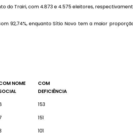
o do Trairi, com 4.873 e 4.575 eleitores, respectivament
com 92,74%, enquanto Sítio Novo tem a maior proporçã
COM NOME
COM
SOCIAL
DEFICIÊNCIA
8
153
7
151
3
101