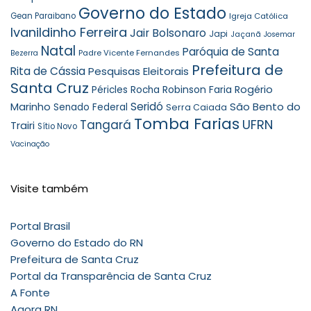
Governo do Estado
Gean Paraibano
Igreja Católica
Ivanildinho Ferreira
Jair Bolsonaro
Japi
Jaçanã
Josemar
Natal
Paróquia de Santa
Padre Vicente Fernandes
Bezerra
Prefeitura de
Rita de Cássia
Pesquisas Eleitorais
Santa Cruz
Robinson Faria
Rogério
Péricles Rocha
Seridó
São Bento do
Marinho
Senado Federal
Serra Caiada
Tomba Farias
UFRN
Tangará
Trairi
Sítio Novo
Vacinação
Visite também
Portal Brasil
Governo do Estado do RN
Prefeitura de Santa Cruz
Portal da Transparência de Santa Cruz
A Fonte
Agora RN