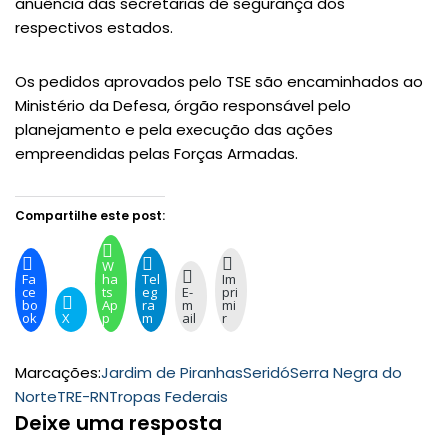
anuência das secretarias de segurança dos
respectivos estados.
Os pedidos aprovados pelo TSE são encaminhados ao
Ministério da Defesa, órgão responsável pelo
planejamento e pela execução das ações
empreendidas pelas Forças Armadas.
Compartilhe este post:
W
Fa
ha
Tel
Im
ce
ts
eg
E-
pri
bo
Ap
ra
m
mi
ok
X
p
m
ail
r
Marcações:
Jardim de Piranhas
Seridó
Serra Negra do
Norte
TRE-RN
Tropas Federais
Deixe uma resposta