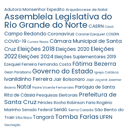
Adutora Monsenhor Expedito
Arquidiocese de Natal
Assembleia Legislativa do
Rio Grande do Norte
CAERN
Caicó
Campo Redondo
Coronavírus
Coronel Ezequiel
COSERN
Câmara Municipal de Santa
COVID-19
Currais Novos
Eleições 2018
Eleições
Cruz
Eleições 2020
2022
Eleições 2024
Eleições Suplementares 2019
Fátima Bezerra
Ezequiel Ferreira
Fernanda Costa
Governo do Estado
Gean Paraibano
Igreja Católica
Ivanildinho Ferreira
Jair Bolsonaro
Japi
Jaçanã
Josemar
Natal
Paróquia de Santa
Padre Vicente Fernandes
Bezerra
Prefeitura de
Rita de Cássia
Pesquisas Eleitorais
Santa Cruz
Robinson Faria
Rogério
Péricles Rocha
Seridó
São Bento do
Marinho
Senado Federal
Serra Caiada
Tomba Farias
UFRN
Tangará
Trairi
Sítio Novo
Vacinação