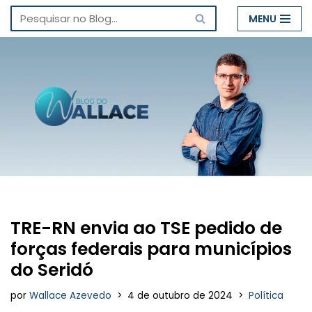
MENU
Pular
para
o
conteúdo
TRE-RN envia ao TSE pedido de
forças federais para municípios
do Seridó
por
Wallace Azevedo
4 de outubro de 2024
Política