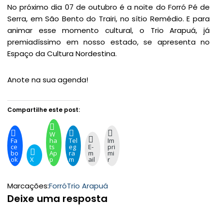
No próximo dia 07 de outubro é a noite do Forró Pé de
Serra, em São Bento do Trairi, no sítio Remédio. E para
animar esse momento cultural, o Trio Arapuá, já
premiadíssimo em nosso estado, se apresenta no
Espaço da Cultura Nordestina.
Anote na sua agenda!
Compartilhe este post:
W
Fa
ha
Tel
Im
ce
ts
eg
E-
pri
bo
Ap
ra
m
mi
ok
X
p
m
ail
r
Marcações:
Forró
Trio Arapuá
Deixe uma resposta