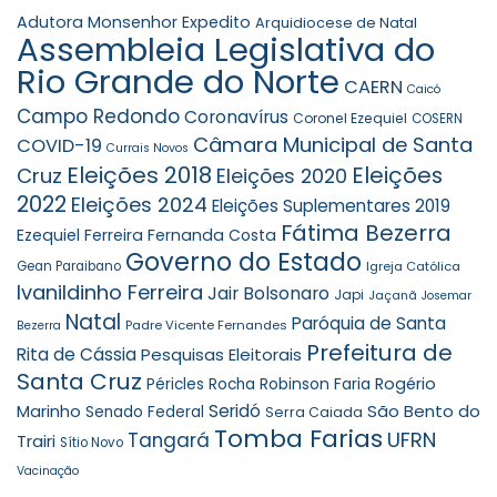
Adutora Monsenhor Expedito
Arquidiocese de Natal
Assembleia Legislativa do
Rio Grande do Norte
CAERN
Caicó
Campo Redondo
Coronavírus
Coronel Ezequiel
COSERN
Câmara Municipal de Santa
COVID-19
Currais Novos
Eleições 2018
Eleições
Cruz
Eleições 2020
2022
Eleições 2024
Eleições Suplementares 2019
Fátima Bezerra
Ezequiel Ferreira
Fernanda Costa
Governo do Estado
Gean Paraibano
Igreja Católica
Ivanildinho Ferreira
Jair Bolsonaro
Japi
Jaçanã
Josemar
Natal
Paróquia de Santa
Padre Vicente Fernandes
Bezerra
Prefeitura de
Rita de Cássia
Pesquisas Eleitorais
Santa Cruz
Robinson Faria
Rogério
Péricles Rocha
Seridó
São Bento do
Marinho
Senado Federal
Serra Caiada
Tomba Farias
UFRN
Tangará
Trairi
Sítio Novo
Vacinação