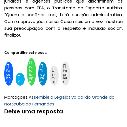
jurídicas e agentes públicos que discriminem as
pessoas com TEA, o Transtorno do Espectro Autista.
“Quem atendê-los mal, terá punição administrativa.
Com a aprovação, nossa Casa mais uma vez mostrou
sua preocupação com o respeito e inclusão social”,
finalizou.
Compartilhe este post:
W
Fa
ha
Tel
Im
ce
ts
eg
E-
pri
bo
Ap
ra
m
mi
ok
X
p
m
ail
r
Marcações:
Assembleia Legislativa do Rio Grande do
Norte
Ubaldo Fernandes
Deixe uma resposta