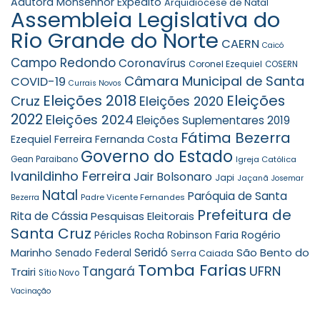
Adutora Monsenhor Expedito
Arquidiocese de Natal
Assembleia Legislativa do
Rio Grande do Norte
CAERN
Caicó
Campo Redondo
Coronavírus
Coronel Ezequiel
COSERN
Câmara Municipal de Santa
COVID-19
Currais Novos
Eleições 2018
Eleições
Cruz
Eleições 2020
2022
Eleições 2024
Eleições Suplementares 2019
Fátima Bezerra
Ezequiel Ferreira
Fernanda Costa
Governo do Estado
Gean Paraibano
Igreja Católica
Ivanildinho Ferreira
Jair Bolsonaro
Japi
Jaçanã
Josemar
Natal
Paróquia de Santa
Padre Vicente Fernandes
Bezerra
Prefeitura de
Rita de Cássia
Pesquisas Eleitorais
Santa Cruz
Robinson Faria
Rogério
Péricles Rocha
Seridó
São Bento do
Marinho
Senado Federal
Serra Caiada
Tomba Farias
UFRN
Tangará
Trairi
Sítio Novo
Vacinação