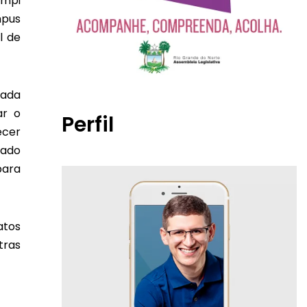
ampi
mpus
l de
cada
ar o
Perfil
ecer
nado
para
atos
tras