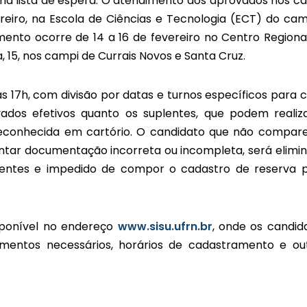
na lista de espera. O atendimento dos aprovados nos c
ereiro, na Escola de Ciências e Tecnologia (ECT) do ca
mento ocorre de 14 a 16 de fevereiro no Centro Regiona
, 15, nos campi de Currais Novos e Santa Cruz.
s 17h, com divisão por datas e turnos específicos para 
os efetivos quanto os suplentes, que podem realiz
econhecida em cartório. O candidato que não compar
sentar documentação incorreta ou incompleta, será elimi
ntes e impedido de compor o cadastro de reserva 
sponível no endereço
www.sisu.ufrn.br
, onde os candid
entos necessários, horários de cadastramento e ou