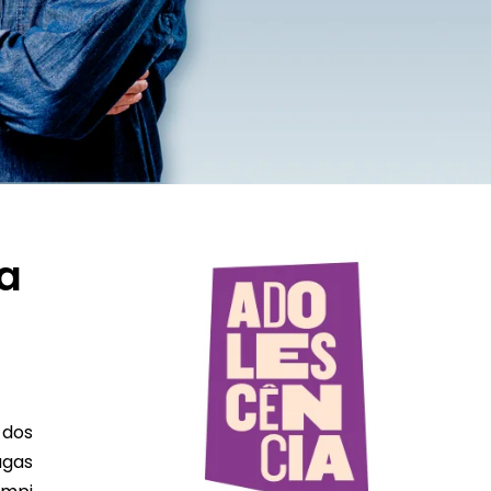
a
 dos
agas