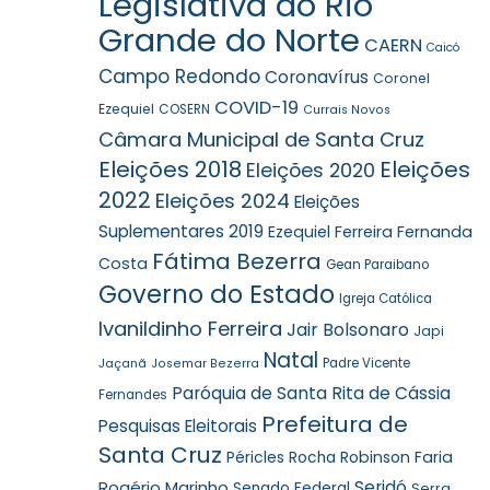
Legislativa do Rio
Grande do Norte
CAERN
Caicó
Campo Redondo
Coronavírus
Coronel
COVID-19
Ezequiel
COSERN
Currais Novos
Câmara Municipal de Santa Cruz
Eleições 2018
Eleições
Eleições 2020
2022
Eleições 2024
Eleições
Suplementares 2019
Ezequiel Ferreira
Fernanda
Fátima Bezerra
Costa
Gean Paraibano
Governo do Estado
Igreja Católica
Ivanildinho Ferreira
Jair Bolsonaro
Japi
Natal
Jaçanã
Padre Vicente
Josemar Bezerra
Paróquia de Santa Rita de Cássia
Fernandes
Prefeitura de
Pesquisas Eleitorais
Santa Cruz
Robinson Faria
Péricles Rocha
Rogério Marinho
Seridó
Senado Federal
Serra