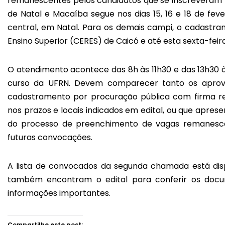
remanescentes pelos candidatos que se inscreveram 
de Natal e Macaíba segue nos dias 15, 16 e 18 de fev
central, em Natal. Para os demais campi, o cadastra
Ensino Superior (CERES) de Caicó e até esta sexta-feira
O atendimento acontece das 8h às 11h30 e das 13h30 à
curso da UFRN. Devem comparecer tanto os aprovad
cadastramento por procuração pública com firma r
nos prazos e locais indicados em edital, ou que apre
do processo de preenchimento de vagas remanesce
futuras convocações.
A lista de convocados da segunda chamada está di
também encontram o edital para conferir os docum
informações importantes.
Compartilhe este post: