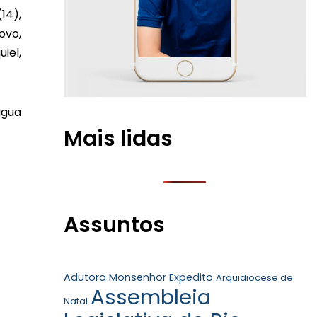
14),
ovo,
iel,
água
Mais lidas
Assuntos
Adutora Monsenhor Expedito
Arquidiocese de
Assembleia
Natal