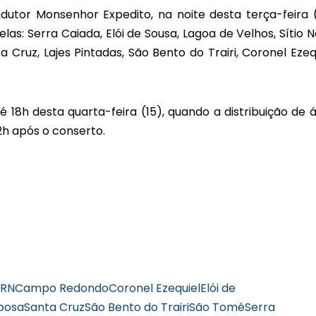
tor Monsenhor Expedito, na noite desta terça-feira (
s: Serra Caiada, Elói de Sousa, Lagoa de Velhos, Sítio N
 Cruz, Lajes Pintadas, São Bento do Trairi, Coronel Ezequ
é 18h desta quarta-feira (15), quando a distribuição de 
2h após o conserto.
RN
Campo Redondo
Coronel Ezequiel
Elói de
rbosa
Santa Cruz
São Bento do Trairi
São Tomé
Serra