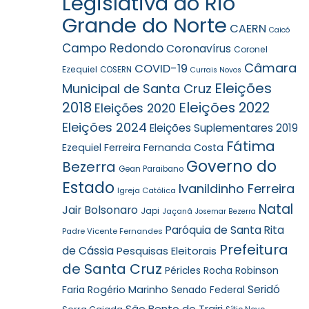
Legislativa do Rio
Grande do Norte
CAERN
Caicó
Campo Redondo
Coronavírus
Coronel
Câmara
COVID-19
Ezequiel
COSERN
Currais Novos
Eleições
Municipal de Santa Cruz
2018
Eleições 2022
Eleições 2020
Eleições 2024
Eleições Suplementares 2019
Fátima
Ezequiel Ferreira
Fernanda Costa
Governo do
Bezerra
Gean Paraibano
Estado
Ivanildinho Ferreira
Igreja Católica
Natal
Jair Bolsonaro
Japi
Jaçanã
Josemar Bezerra
Paróquia de Santa Rita
Padre Vicente Fernandes
Prefeitura
de Cássia
Pesquisas Eleitorais
de Santa Cruz
Robinson
Péricles Rocha
Seridó
Faria
Rogério Marinho
Senado Federal
São Bento do Trairi