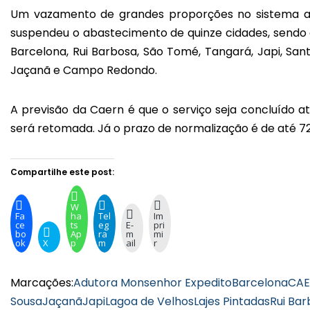
Um vazamento de grandes proporções no sistema adu
suspendeu o abastecimento de quinze cidades, sendo ela
Barcelona, Rui Barbosa, São Tomé, Tangará, Japi, Santa
Jaçanã e Campo Redondo.
A previsão da Caern é que o serviço seja concluído at
será retomada. Já o prazo de normalização é de até 7
Compartilhe este post:
W
Fa
ha
Tel
Im
ce
ts
eg
E-
pri
bo
Ap
ra
m
mi
ok
X
p
m
ail
r
Marcações:
Adutora Monsenhor Expedito
Barcelona
CAE
Sousa
Jaçanã
Japi
Lagoa de Velhos
Lajes Pintadas
Rui Ba