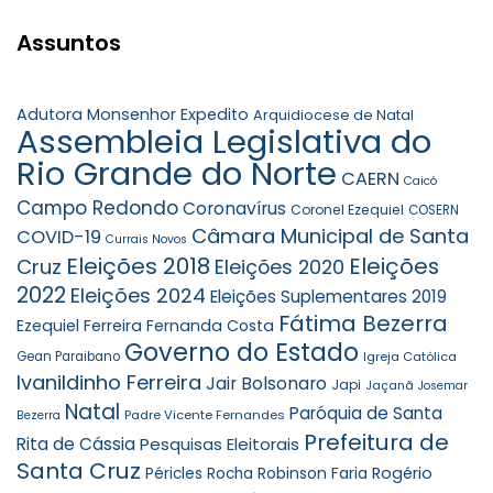
Assuntos
Adutora Monsenhor Expedito
Arquidiocese de Natal
Assembleia Legislativa do
Rio Grande do Norte
CAERN
Caicó
Campo Redondo
Coronavírus
Coronel Ezequiel
COSERN
Câmara Municipal de Santa
COVID-19
Currais Novos
Eleições 2018
Eleições
Cruz
Eleições 2020
2022
Eleições 2024
Eleições Suplementares 2019
Fátima Bezerra
Ezequiel Ferreira
Fernanda Costa
Governo do Estado
Gean Paraibano
Igreja Católica
Ivanildinho Ferreira
Jair Bolsonaro
Japi
Jaçanã
Josemar
Natal
Paróquia de Santa
Padre Vicente Fernandes
Bezerra
Prefeitura de
Rita de Cássia
Pesquisas Eleitorais
Santa Cruz
Robinson Faria
Rogério
Péricles Rocha