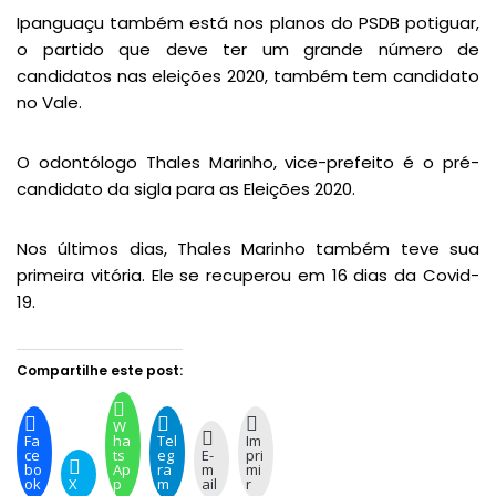
Ipanguaçu também está nos planos do PSDB potiguar,
o partido que deve ter um grande número de
candidatos nas eleições 2020, também tem candidato
no Vale.
O odontólogo Thales Marinho, vice-prefeito é o pré-
candidato da sigla para as Eleições 2020.
Nos últimos dias, Thales Marinho também teve sua
primeira vitória. Ele se recuperou em 16 dias da Covid-
19.
Compartilhe este post:
W
Fa
ha
Tel
Im
ce
ts
eg
E-
pri
bo
Ap
ra
m
mi
ok
X
p
m
ail
r