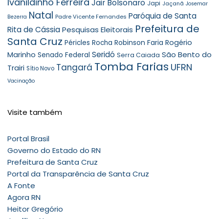
Ivanildinho Ferreira
Jair Bolsonaro
Japi
Jaçanã
Josemar
Natal
Paróquia de Santa
Padre Vicente Fernandes
Bezerra
Prefeitura de
Rita de Cássia
Pesquisas Eleitorais
Santa Cruz
Robinson Faria
Rogério
Péricles Rocha
Seridó
São Bento do
Marinho
Senado Federal
Serra Caiada
Tomba Farias
UFRN
Tangará
Trairi
Sítio Novo
Vacinação
Visite também
Portal Brasil
Governo do Estado do RN
Prefeitura de Santa Cruz
Portal da Transparência de Santa Cruz
A Fonte
Agora RN
Heitor Gregório