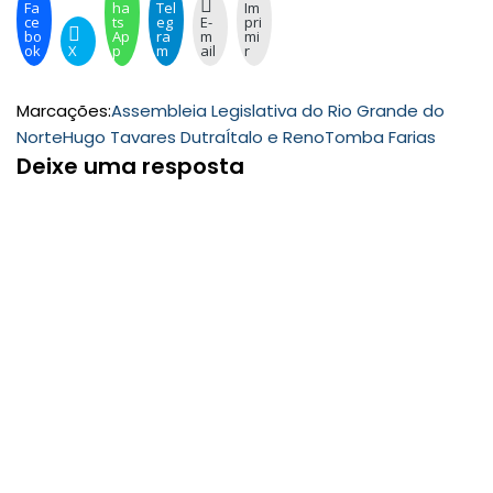
Fa
ha
Tel
Im
ce
ts
eg
E-
pri
bo
Ap
ra
m
mi
ok
X
p
m
ail
r
Marcações:
Assembleia Legislativa do Rio Grande do
Norte
Hugo Tavares Dutra
Ítalo e Reno
Tomba Farias
Deixe uma resposta