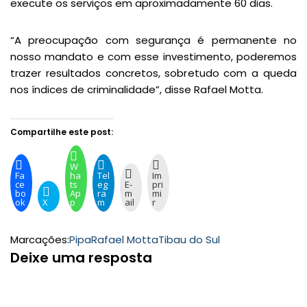
execute os serviços em aproximadamente 60 dias.
“A preocupação com segurança é permanente no
nosso mandato e com esse investimento, poderemos
trazer resultados concretos, sobretudo com a queda
nos índices de criminalidade”, disse Rafael Motta.
Compartilhe este post:
W
Fa
ha
Tel
Im
ce
ts
eg
E-
pri
bo
Ap
ra
m
mi
ok
X
p
m
ail
r
Marcações:
Pipa
Rafael Motta
Tibau do Sul
Deixe uma resposta