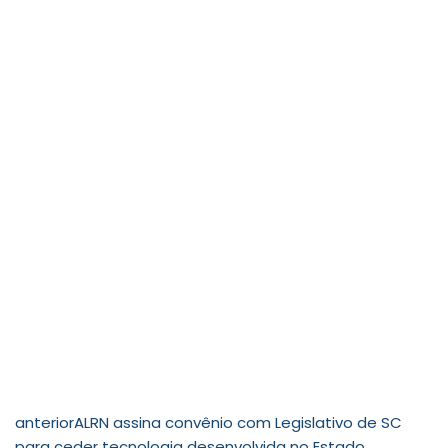
anterior
ALRN assina convênio com Legislativo de SC
para ceder tecnologia desenvolvida no Estado