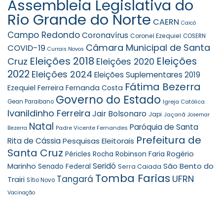
Assembleia Legislativa do
Rio Grande do Norte
CAERN
Caicó
Campo Redondo
Coronavírus
Coronel Ezequiel
COSERN
Câmara Municipal de Santa
COVID-19
Currais Novos
Eleições 2018
Eleições
Cruz
Eleições 2020
2022
Eleições 2024
Eleições Suplementares 2019
Fátima Bezerra
Ezequiel Ferreira
Fernanda Costa
Governo do Estado
Gean Paraibano
Igreja Católica
Ivanildinho Ferreira
Jair Bolsonaro
Japi
Jaçanã
Josemar
Natal
Paróquia de Santa
Padre Vicente Fernandes
Bezerra
Prefeitura de
Rita de Cássia
Pesquisas Eleitorais
Santa Cruz
Robinson Faria
Rogério
Péricles Rocha
Seridó
São Bento do
Marinho
Senado Federal
Serra Caiada
Tomba Farias
UFRN
Tangará
Trairi
Sítio Novo
Vacinação