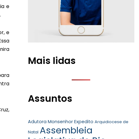
ia e
.
r, e
Essa
nira
Mais lidas
para
ntra
Assuntos
ruz,
Adutora Monsenhor Expedito
Arquidiocese de
Assembleia
Natal