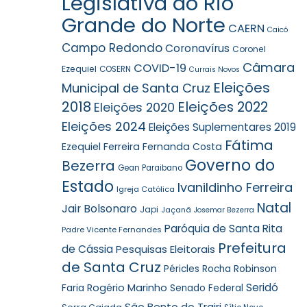
Legislativa do Rio
Grande do Norte
CAERN
Caicó
Campo Redondo
Coronavírus
Coronel
Câmara
COVID-19
Ezequiel
COSERN
Currais Novos
Eleições
Municipal de Santa Cruz
2018
Eleições 2022
Eleições 2020
Eleições 2024
Eleições Suplementares 2019
Fátima
Ezequiel Ferreira
Fernanda Costa
Governo do
Bezerra
Gean Paraibano
Estado
Ivanildinho Ferreira
Igreja Católica
Natal
Jair Bolsonaro
Japi
Jaçanã
Josemar Bezerra
Paróquia de Santa Rita
Padre Vicente Fernandes
Prefeitura
de Cássia
Pesquisas Eleitorais
de Santa Cruz
Robinson
Péricles Rocha
Seridó
Faria
Rogério Marinho
Senado Federal
São Bento do Trairi