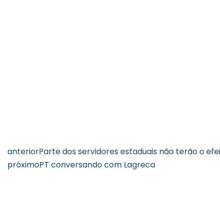
anterior
Parte dos servidores estaduais não terão o efei
próximo
PT conversando com Lagreca