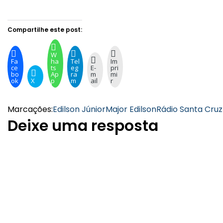
Compartilhe este post:
W
Fa
ha
Tel
Im
ce
ts
eg
E-
pri
bo
Ap
ra
m
mi
ok
X
p
m
ail
r
Marcações:
Edilson Júnior
Major Edilson
Rádio Santa Cru
Deixe uma resposta