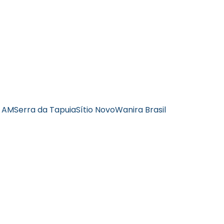
z AM
Serra da Tapuia
Sítio Novo
Wanira Brasil