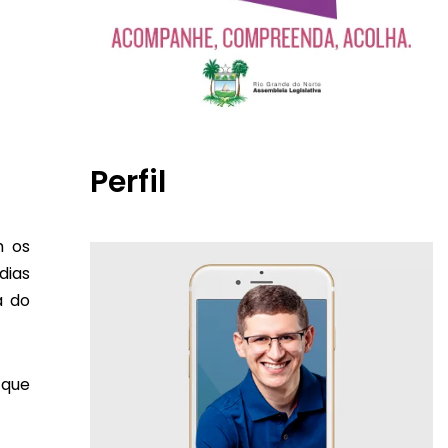
Perfil
m os
dias
a do
 que