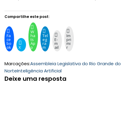
Compartilhe este post:
W
Fa
ha
Tel
Im
ce
ts
eg
E-
pri
bo
Ap
ra
m
mi
ok
X
p
m
ail
r
Marcações:
Assembleia Legislativa do Rio Grande do
Norte
Inteligência Artificial
Deixe uma resposta