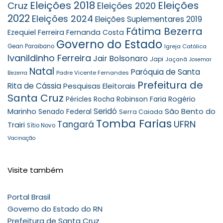
Eleições 2018
Eleições
Cruz
Eleições 2020
2022
Eleições 2024
Eleições Suplementares 2019
Fátima Bezerra
Ezequiel Ferreira
Fernanda Costa
Governo do Estado
Gean Paraibano
Igreja Católica
Ivanildinho Ferreira
Jair Bolsonaro
Japi
Jaçanã
Josemar
Natal
Paróquia de Santa
Padre Vicente Fernandes
Bezerra
Prefeitura de
Rita de Cássia
Pesquisas Eleitorais
Santa Cruz
Robinson Faria
Rogério
Péricles Rocha
Seridó
São Bento do
Marinho
Senado Federal
Serra Caiada
Tomba Farias
UFRN
Tangará
Trairi
Sítio Novo
Vacinação
Visite também
Portal Brasil
Governo do Estado do RN
Prefeitura de Santa Cruz