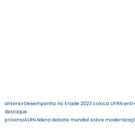
anterior
Desempenho no Enade 2023 coloca UFRN entre a
destaque
próximo
ALRN lidera debate mundial sobre modernizaç