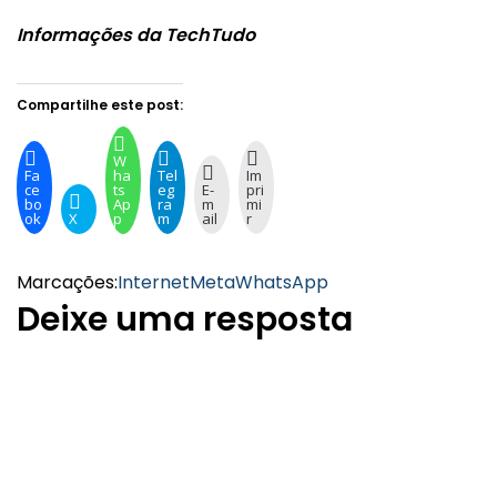
Informações da TechTudo
Compartilhe este post:
W
Fa
ha
Tel
Im
ce
ts
eg
E-
pri
bo
Ap
ra
m
mi
ok
X
p
m
ail
r
Marcações:
Internet
Meta
WhatsApp
Deixe uma resposta