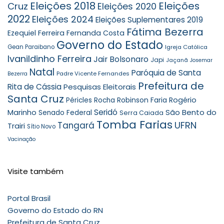
Eleições 2018
Eleições
Cruz
Eleições 2020
2022
Eleições 2024
Eleições Suplementares 2019
Fátima Bezerra
Ezequiel Ferreira
Fernanda Costa
Governo do Estado
Gean Paraibano
Igreja Católica
Ivanildinho Ferreira
Jair Bolsonaro
Japi
Jaçanã
Josemar
Natal
Paróquia de Santa
Padre Vicente Fernandes
Bezerra
Prefeitura de
Rita de Cássia
Pesquisas Eleitorais
Santa Cruz
Robinson Faria
Rogério
Péricles Rocha
Seridó
São Bento do
Marinho
Senado Federal
Serra Caiada
Tomba Farias
UFRN
Tangará
Trairi
Sítio Novo
Vacinação
Visite também
Portal Brasil
Governo do Estado do RN
Prefeitura de Santa Cruz