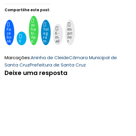
Compartilhe este post:
W
Fa
ha
Tel
Im
ce
ts
eg
E-
pri
bo
Ap
ra
m
mi
ok
X
p
m
ail
r
Marcações:
Aninha de Cleide
Câmara Municipal de
Santa Cruz
Prefeitura de Santa Cruz
Deixe uma resposta