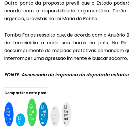
Outro ponto da proposta prevê que o Estado poderá 
acordo com a disponibilidade orçamentária. Terão
urgência, previstas na Lei Maria da Penha.
Tomba Farias ressalta que, de acordo com o Anuário B
de feminicídio a cada seis horas no país. No Rio
descumprimento de medidas protetivas demandam que
interromper uma agressão iminente e buscar socorro.
FONTE: Assessoria de imprensa do deputado estadu
Compartilhe este post:
W
Fa
ha
Tel
Im
ce
ts
eg
E-
pri
bo
Ap
ra
m
mi
ok
X
p
m
ail
r