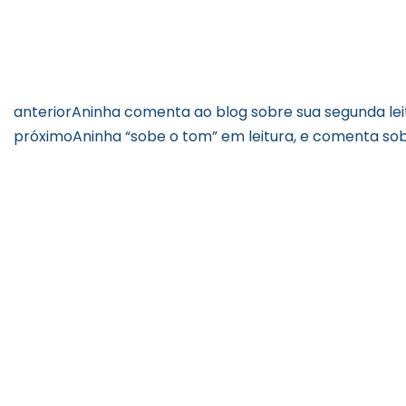
anterior
Aninha comenta ao blog sobre sua segunda l
próximo
Aninha “sobe o tom” em leitura, e comenta sob