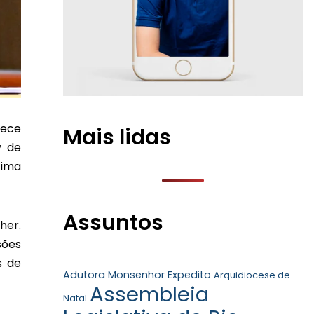
lece
Mais lidas
y de
tima
Assuntos
her.
sões
s de
Adutora Monsenhor Expedito
Arquidiocese de
Assembleia
Natal