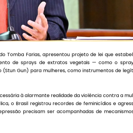
ado Tomba Farias, apresentou projeto de lei que estabe
imento de sprays de extratos vegetais — como o spra
to (Stun Gun) para mulheres, como instrumentos de legí
essária à alarmante realidade da violência contra a mul
ca, o Brasil registrou recordes de feminicídios e agres
de repressão precisam ser acompanhadas de mecanismo