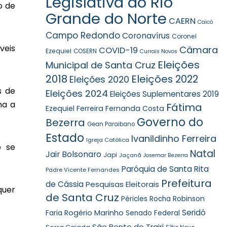
Legislativa do Rio
o de
Grande do Norte
CAERN
Caicó
Campo Redondo
Coronavírus
Coronel
veis
Câmara
COVID-19
Ezequiel
COSERN
Currais Novos
Eleições
Municipal de Santa Cruz
2018
Eleições 2022
Eleições 2020
s de
Eleições 2024
Eleições Suplementares 2019
ma a
Fátima
Ezequiel Ferreira
Fernanda Costa
Governo do
Bezerra
Gean Paraibano
Estado
Ivanildinho Ferreira
Igreja Católica
o se
Natal
Jair Bolsonaro
Japi
Jaçanã
Josemar Bezerra
Paróquia de Santa Rita
Padre Vicente Fernandes
Prefeitura
de Cássia
Pesquisas Eleitorais
quer
de Santa Cruz
Robinson
Péricles Rocha
Seridó
Faria
Rogério Marinho
Senado Federal
São Bento do Trairi