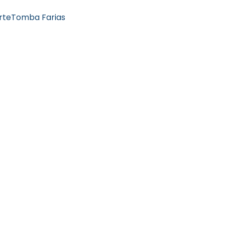
rte
Tomba Farias