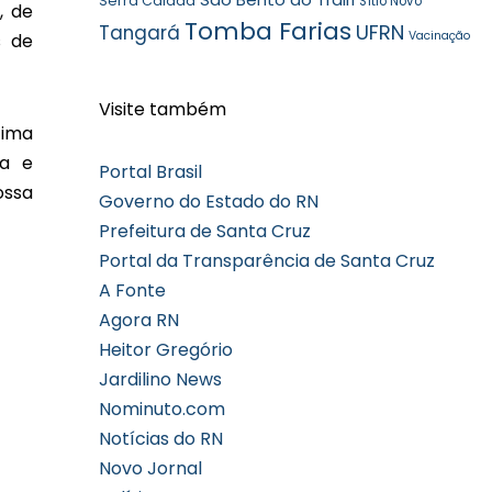
Serra Caiada
Sítio Novo
, de
Tomba Farias
UFRN
Tangará
Vacinação
s de
Visite também
tima
ca e
Portal Brasil
ossa
Governo do Estado do RN
Prefeitura de Santa Cruz
Portal da Transparência de Santa Cruz
A Fonte
Agora RN
Heitor Gregório
Jardilino News
Nominuto.com
Notícias do RN
Novo Jornal