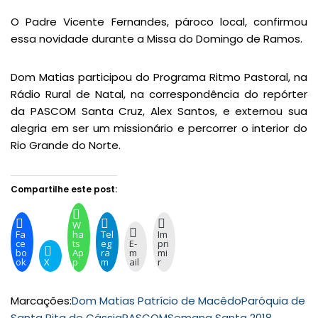
O Padre Vicente Fernandes, pároco local, confirmou
essa novidade durante a Missa do Domingo de Ramos.
Dom Matias participou do Programa Ritmo Pastoral, na
Rádio Rural de Natal, na correspondência do repórter
da PASCOM Santa Cruz, Alex Santos, e externou sua
alegria em ser um missionário e percorrer o interior do
Rio Grande do Norte.
Compartilhe este post:
W
Fa
ha
Tel
Im
ce
ts
eg
E-
pri
bo
Ap
ra
m
mi
ok
X
p
m
ail
r
Marcações:
Dom Matias Patrício de Macêdo
Paróquia de
Santa Rita de Cássia
PASCOM
Semana Santa 2018