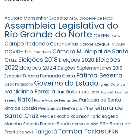
Adutora Monsenhor Expedito
Arquidiocese de Natal
Assembleia Legislativa do
Rio Grande do Norte
CAERN
Caicó
Campo Redondo
Coronavírus
Coronel Ezequiel
COSERN
Câmara Municipal de Santa
COVID-19
Currais Novos
Eleições 2018
Eleições
Cruz
Eleições 2020
2022
Eleições 2024
Eleições Suplementares 2019
Fátima Bezerra
Ezequiel Ferreira
Fernanda Costa
Governo do Estado
Gean Paraibano
Igreja Católica
Ivanildinho Ferreira
Jair Bolsonaro
Japi
Jaçanã
Josemar
Natal
Paróquia de Santa
Padre Vicente Fernandes
Bezerra
Prefeitura de
Rita de Cássia
Pesquisas Eleitorais
Santa Cruz
Robinson Faria
Rogério
Péricles Rocha
Seridó
São Bento do
Marinho
Senado Federal
Serra Caiada
Tomba Farias
UFRN
Tangará
Trairi
Sítio Novo