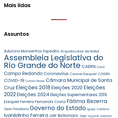
Mais lidas
Assuntos
Adutora Monsenhor Expedito
Arquidiocese de Natal
Assembleia Legislativa do
Rio Grande do Norte
CAERN
Caicó
Campo Redondo
Coronavírus
Coronel Ezequiel
COSERN
Câmara Municipal de Santa
COVID-19
Currais Novos
Eleições 2018
Eleições
Cruz
Eleições 2020
2022
Eleições 2024
Eleições Suplementares 2019
Fátima Bezerra
Ezequiel Ferreira
Fernanda Costa
Governo do Estado
Gean Paraibano
Igreja Católica
Ivanildinho Ferreira
Jair Bolsonaro
Japi
Jaçanã
Josemar