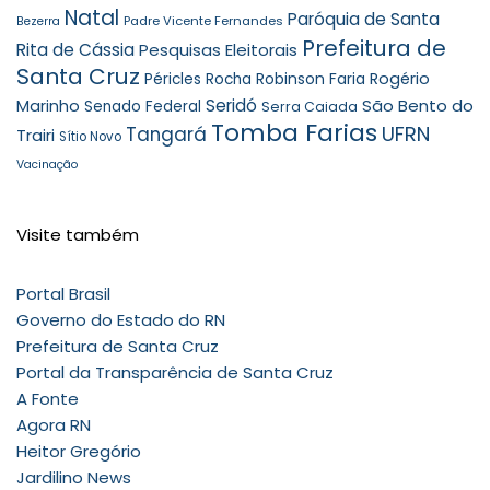
Natal
Paróquia de Santa
Padre Vicente Fernandes
Bezerra
Prefeitura de
Rita de Cássia
Pesquisas Eleitorais
Santa Cruz
Robinson Faria
Rogério
Péricles Rocha
Seridó
São Bento do
Marinho
Senado Federal
Serra Caiada
Tomba Farias
UFRN
Tangará
Trairi
Sítio Novo
Vacinação
Visite também
Portal Brasil
Governo do Estado do RN
Prefeitura de Santa Cruz
Portal da Transparência de Santa Cruz
A Fonte
Agora RN
Heitor Gregório
Jardilino News