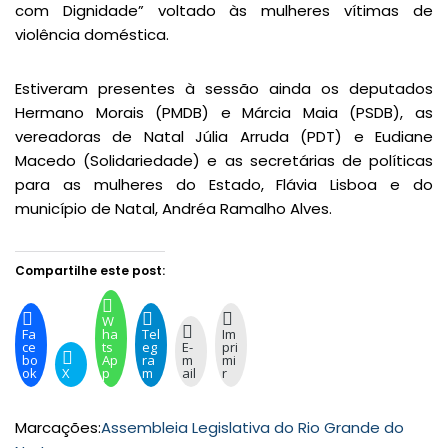
com Dignidade” voltado às mulheres vítimas de
violência doméstica.
Estiveram presentes à sessão ainda os deputados
Hermano Morais (PMDB) e Márcia Maia (PSDB), as
vereadoras de Natal Júlia Arruda (PDT) e Eudiane
Macedo (Solidariedade) e as secretárias de políticas
para as mulheres do Estado, Flávia Lisboa e do
município de Natal, Andréa Ramalho Alves.
Compartilhe este post:
W
Fa
ha
Tel
Im
ce
ts
eg
E-
pri
bo
Ap
ra
m
mi
ok
X
p
m
ail
r
Marcações:
Assembleia Legislativa do Rio Grande do