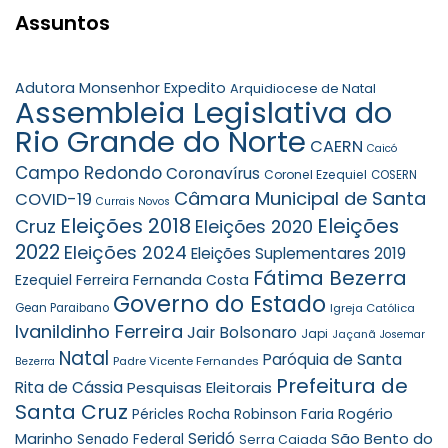
Assuntos
Adutora Monsenhor Expedito
Arquidiocese de Natal
Assembleia Legislativa do
Rio Grande do Norte
CAERN
Caicó
Campo Redondo
Coronavírus
Coronel Ezequiel
COSERN
Câmara Municipal de Santa
COVID-19
Currais Novos
Eleições 2018
Eleições
Cruz
Eleições 2020
2022
Eleições 2024
Eleições Suplementares 2019
Fátima Bezerra
Ezequiel Ferreira
Fernanda Costa
Governo do Estado
Gean Paraibano
Igreja Católica
Ivanildinho Ferreira
Jair Bolsonaro
Japi
Jaçanã
Josemar
Natal
Paróquia de Santa
Padre Vicente Fernandes
Bezerra
Prefeitura de
Rita de Cássia
Pesquisas Eleitorais
Santa Cruz
Robinson Faria
Rogério
Péricles Rocha
Seridó
São Bento do
Marinho
Senado Federal
Serra Caiada