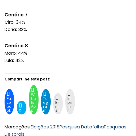
Cenário 7
Ciro: 34%
Doria: 32%
Cenário 8
Moro: 44%
Lula: 42%
Compartilhe este post:
W
Fa
ha
Tel
Im
ce
ts
eg
E-
pri
bo
Ap
ra
m
mi
ok
X
p
m
ail
r
Marcações:
Eleições 2018
Pesquisa Datafolha
Pesquisas
Eleitorais