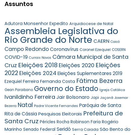
Assuntos
Adutora Monsenhor Expedito
Arquidiocese de Natal
Assembleia Legislativa do
Rio Grande do Norte
CAERN
Caicó
Campo Redondo
Coronavírus
Coronel Ezequiel
COSERN
Câmara Municipal de Santa
COVID-19
Currais Novos
Eleições 2018
Eleições
Cruz
Eleições 2020
2022
Eleições 2024
Eleições Suplementares 2019
Fátima Bezerra
Ezequiel Ferreira
Fernanda Costa
Governo do Estado
Gean Paraibano
Igreja Católica
Ivanildinho Ferreira
Jair Bolsonaro
Japi
Jaçanã
Josemar
Natal
Paróquia de Santa
Padre Vicente Fernandes
Bezerra
Prefeitura de
Rita de Cássia
Pesquisas Eleitorais
Santa Cruz
Robinson Faria
Rogério
Péricles Rocha
Seridó
São Bento do
Marinho
Senado Federal
Serra Caiada