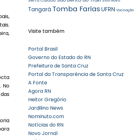
Serra Caiada
Sítio Novo
Tomba Farias
UFRN
Tangará
Vacinação
ais,
ais.
Visite também
ira,
Portal Brasil
Governo do Estado do RN
Prefeitura de Santa Cruz
Portal da Transparência de Santa Cruz
ecta
A Fonte
. No
Agora RN
 das
Heitor Gregório
Jardilino News
Nominuto.com
oria
Notícias do RN
para
Novo Jornal