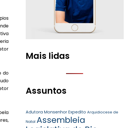
pios
ande
tiva
eria
etor
Mais lidas
o do
tudo
Assuntos
etor
Adutora Monsenhor Expedito
pela
Arquidiocese de
Assembleia
res,
Natal