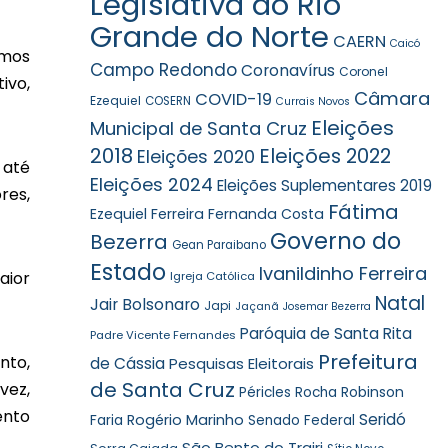
Legislativa do Rio
Grande do Norte
CAERN
Caicó
emos
Campo Redondo
Coronavírus
Coronel
ivo,
Câmara
COVID-19
Ezequiel
COSERN
Currais Novos
Eleições
Municipal de Santa Cruz
2018
Eleições 2022
Eleições 2020
 até
Eleições 2024
Eleições Suplementares 2019
res,
Fátima
Ezequiel Ferreira
Fernanda Costa
Governo do
Bezerra
Gean Paraibano
Estado
Ivanildinho Ferreira
aior
Igreja Católica
Natal
Jair Bolsonaro
Japi
Jaçanã
Josemar Bezerra
Paróquia de Santa Rita
Padre Vicente Fernandes
Prefeitura
nto,
de Cássia
Pesquisas Eleitorais
de Santa Cruz
vez,
Robinson
Péricles Rocha
ento
Seridó
Faria
Rogério Marinho
Senado Federal
São Bento do Trairi