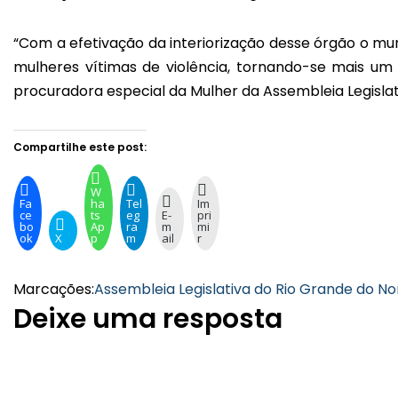
“Com a efetivação da interiorização desse órgão o mun
mulheres vítimas de violência, tornando-se mais um
procuradora especial da Mulher da Assembleia Legislati
Compartilhe este post:
W
Fa
ha
Tel
Im
ce
ts
eg
E-
pri
bo
Ap
ra
m
mi
ok
X
p
m
ail
r
Marcações:
Assembleia Legislativa do Rio Grande do No
Deixe uma resposta