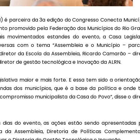
N) é parceira da 3a edição do Congresso Conecta Municí
ento promovido pela Federação dos Municípios do Rio Gr
s movimentados estandes do evento, a Casa Legisla
versas com o tema “Assembleia e o Município – parc
diretor da Escola da Assembleia, Ricardo Camarão – dir
iretor de gestão tecnológica e Inovação da ALRN.
slativa maior e mais forte. E essa tem sido a orientaçã
ndas dos municípios, que é a base da política e onde 
compromisso municipalista da Casa do Povo”, disse o dir
s dias do evento, as ações estão sendo apresentadas 
la da Assembleia, Diretoria de Políticas Complementa
uar e Diretoria de Gestão Tecnológica e Inovação.