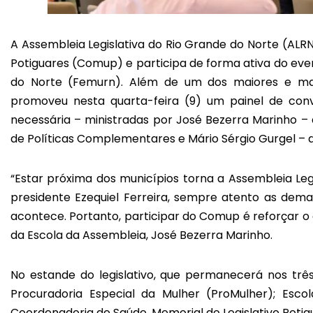
A Assembleia Legislativa do Rio Grande do Norte (ALR
Potiguares (Comup) e participa de forma ativa do ev
do Norte (Femurn). Além de um dos maiores e mai
promoveu nesta quarta-feira (9) um painel de con
necessária – ministradas por José Bezerra Marinho – 
de Políticas Complementares e Mário Sérgio Gurgel – d
“Estar próxima dos municípios torna a Assembleia Legi
presidente Ezequiel Ferreira, sempre atento as dema
acontece. Portanto, participar do Comup é reforçar o 
da Escola da Assembleia, José Bezerra Marinho.
No estande do legislativo, que permanecerá nos trê
Procuradoria Especial da Mulher (ProMulher); Esco
Coordenadoria de Saúde, Memorial do Legislativo Potig