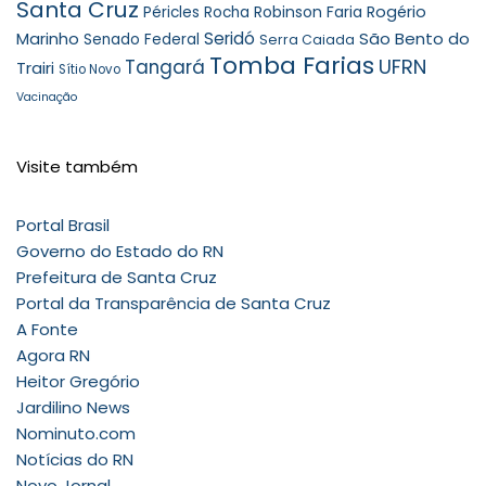
Santa Cruz
Robinson Faria
Rogério
Péricles Rocha
Seridó
São Bento do
Marinho
Senado Federal
Serra Caiada
Tomba Farias
UFRN
Tangará
Trairi
Sítio Novo
Vacinação
Visite também
Portal Brasil
Governo do Estado do RN
Prefeitura de Santa Cruz
Portal da Transparência de Santa Cruz
A Fonte
Agora RN
Heitor Gregório
Jardilino News
Nominuto.com
Notícias do RN
Novo Jornal