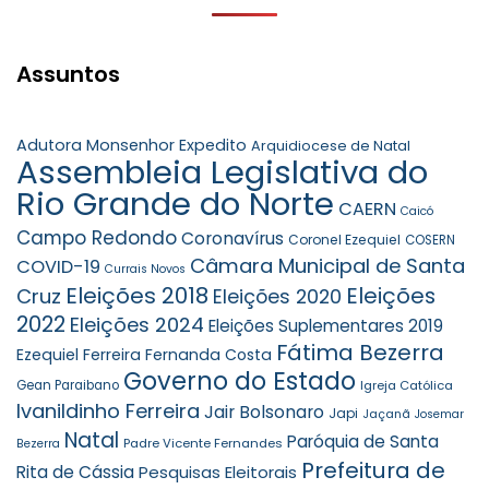
Assuntos
Adutora Monsenhor Expedito
Arquidiocese de Natal
Assembleia Legislativa do
Rio Grande do Norte
CAERN
Caicó
Campo Redondo
Coronavírus
Coronel Ezequiel
COSERN
Câmara Municipal de Santa
COVID-19
Currais Novos
Eleições 2018
Eleições
Cruz
Eleições 2020
2022
Eleições 2024
Eleições Suplementares 2019
Fátima Bezerra
Ezequiel Ferreira
Fernanda Costa
Governo do Estado
Gean Paraibano
Igreja Católica
Ivanildinho Ferreira
Jair Bolsonaro
Japi
Jaçanã
Josemar
Natal
Paróquia de Santa
Padre Vicente Fernandes
Bezerra
Prefeitura de
Rita de Cássia
Pesquisas Eleitorais