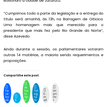
Bolsonaro à cidade de Jucurutu.
“Cumprimos toda a parte da legislação e a entrega do
título será amanhã, às 13h, na Barragem de Oiticica.
Uma homenagem mais que merecida para o
presidente que mais fez pelo Rio Grande do Norte”,
disse Azevedo.
Ainda durante a sessão, os parlamentares votaram
outras 14 matérias, a maioria sendo requerimentos e
proposições.
Compartilhe este post:
W
Fa
ha
Tel
Im
ce
ts
eg
E-
pri
bo
Ap
ra
m
mi
ok
X
p
m
ail
r