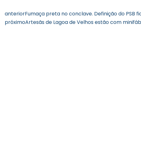
anterior
Fumaça preta no conclave. Definição do PSB fic
próximo
Artesãs de Lagoa de Velhos estão com minifáb