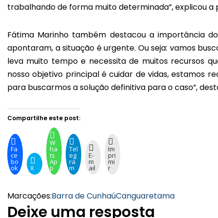
trabalhando de forma muito determinada”, explicou a p
Fátima Marinho também destacou a importância do
apontaram, a situação é urgente. Ou seja: vamos busca
leva muito tempo e necessita de muitos recursos qu
nosso objetivo principal é cuidar de vidas, estamos r
para buscarmos a solução definitiva para o caso”, dest
Compartilhe este post:
W
Fa
ha
Tel
Im
ce
ts
eg
E-
pri
bo
Ap
ra
m
mi
ok
X
p
m
ail
r
Marcações:
Barra de Cunhaú
Canguaretama
Deixe uma resposta