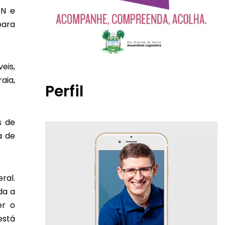
RN e
para
eis,
aia,
Perfil
s de
a de
ral.
da a
er o
está