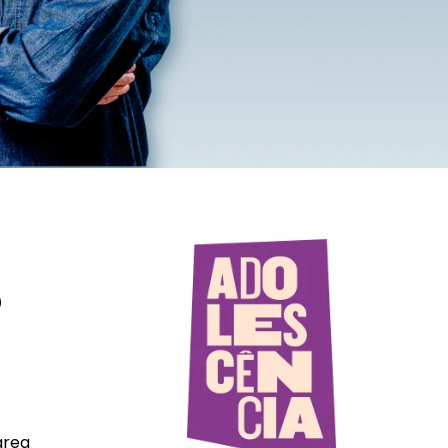
o
área