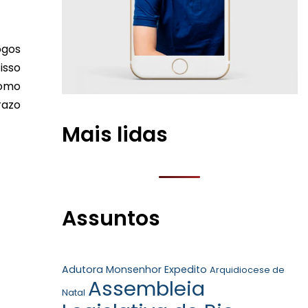
ogos
isso
como
razo
Mais lidas
Assuntos
Adutora Monsenhor Expedito
Arquidiocese de
Assembleia
Natal