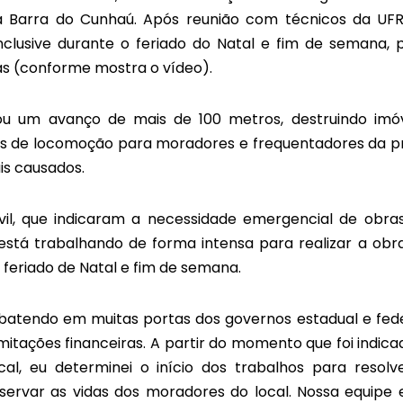
 da Barra do Cunhaú. Após reunião com técnicos da UF
inclusive durante o feriado do Natal e fim de semana, 
as (conforme mostra o vídeo).
u um avanço de mais de 100 metros, destruindo imóv
os de locomoção para moradores e frequentadores da pr
is causados.
il, que indicaram a necessidade emergencial de obra
está trabalhando de forma intensa para realizar a obr
feriado de Natal e fim de semana.
batendo em muitas portas dos governos estadual e fede
itações financeiras. A partir do momento que foi indica
l, eu determinei o início dos trabalhos para resolv
ervar as vidas dos moradores do local. Nossa equipe 