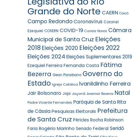
Legislativa do Rio
Grande do Norte
CAERN
Caicó
Campo Redondo
Coronavírus
Coronel
Câmara
COVID-19
Ezequiel
COSERN
Currais Novos
Eleições
Municipal de Santa Cruz
2018
Eleições 2022
Eleições 2020
Eleições 2024
Eleições Suplementares 2019
Fátima
Ezequiel Ferreira
Fernanda Costa
Governo do
Bezerra
Gean Paraibano
Estado
Ivanildinho Ferreira
Igreja Católica
Natal
Jair Bolsonaro
Japi
Jaçanã
Josemar Bezerra
Paróquia de Santa Rita
Padre Vicente Fernandes
Prefeitura
de Cássia
Pesquisas Eleitorais
de Santa Cruz
Robinson
Péricles Rocha
Seridó
Faria
Rogério Marinho
Senado Federal
São Bento do Trairi