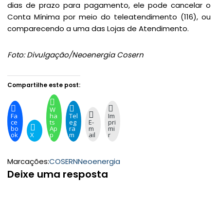
dias de prazo para pagamento, ele pode cancelar o
Conta Mínima por meio do teleatendimento (116), ou
comparecendo a uma das Lojas de Atendimento.
Foto: Divulgação/Neoenergia Cosern
Compartilhe este post:
W
Fa
ha
Tel
Im
ce
ts
eg
E-
pri
bo
Ap
ra
m
mi
ok
X
p
m
ail
r
Marcações:
COSERN
Neoenergia
Deixe uma resposta