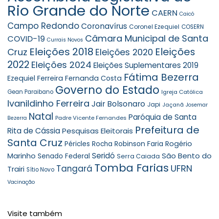
Rio Grande do Norte
CAERN
Caicó
Campo Redondo
Coronavírus
Coronel Ezequiel
COSERN
Câmara Municipal de Santa
COVID-19
Currais Novos
Eleições 2018
Eleições
Cruz
Eleições 2020
2022
Eleições 2024
Eleições Suplementares 2019
Fátima Bezerra
Ezequiel Ferreira
Fernanda Costa
Governo do Estado
Gean Paraibano
Igreja Católica
Ivanildinho Ferreira
Jair Bolsonaro
Japi
Jaçanã
Josemar
Natal
Paróquia de Santa
Padre Vicente Fernandes
Bezerra
Prefeitura de
Rita de Cássia
Pesquisas Eleitorais
Santa Cruz
Robinson Faria
Rogério
Péricles Rocha
Seridó
São Bento do
Marinho
Senado Federal
Serra Caiada
Tomba Farias
UFRN
Tangará
Trairi
Sítio Novo
Vacinação
Visite também