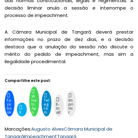
das normas constitucionais, legais e regimentais. A
decisão liminar anula a sessão e interrompe o
processo de impeachment.
A Câmara Municipal de Tangará deverá prestar
informações no prazo de dez dias, e a decisão
destaca que a anulação da sessão não discute o
mérito do pedido de impeachment, mas sim a
ilegalidade procedimental.
Compartilhe este post:
W
Fa
ha
Tel
Im
ce
ts
eg
E-
pri
bo
Ap
ra
m
mi
ok
X
p
m
ail
r
Marcações:
Augusto Alves
Câmara Municipal de
Tangará
Impeachment
Tangará