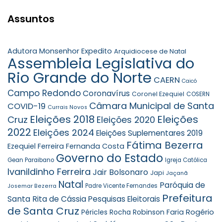
Assuntos
Adutora Monsenhor Expedito
Arquidiocese de Natal
Assembleia Legislativa do
Rio Grande do Norte
CAERN
Caicó
Campo Redondo
Coronavírus
Coronel Ezequiel
COSERN
Câmara Municipal de Santa
COVID-19
Currais Novos
Eleições 2018
Eleições
Cruz
Eleições 2020
2022
Eleições 2024
Eleições Suplementares 2019
Fátima Bezerra
Ezequiel Ferreira
Fernanda Costa
Governo do Estado
Gean Paraibano
Igreja Católica
Ivanildinho Ferreira
Jair Bolsonaro
Japi
Jaçanã
Natal
Paróquia de
Padre Vicente Fernandes
Josemar Bezerra
Prefeitura
Santa Rita de Cássia
Pesquisas Eleitorais
de Santa Cruz
Rogério
Robinson Faria
Péricles Rocha