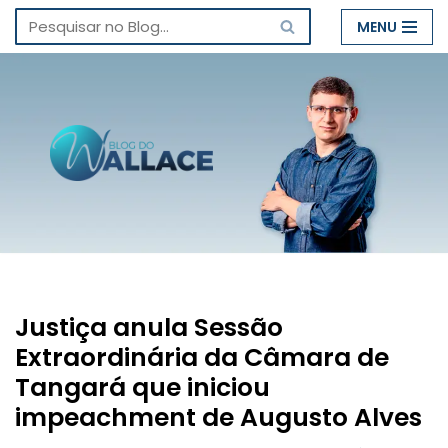
MENU
Pular
para
o
conteúdo
Justiça anula Sessão
Extraordinária da Câmara de
Tangará que iniciou
impeachment de Augusto Alves