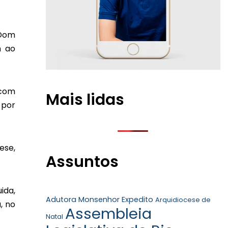
 Dom
m ao
 com
Mais lidas
 por
ese,
Assuntos
ida,
Adutora Monsenhor Expedito
Arquidiocese de
, no
Assembleia
Natal