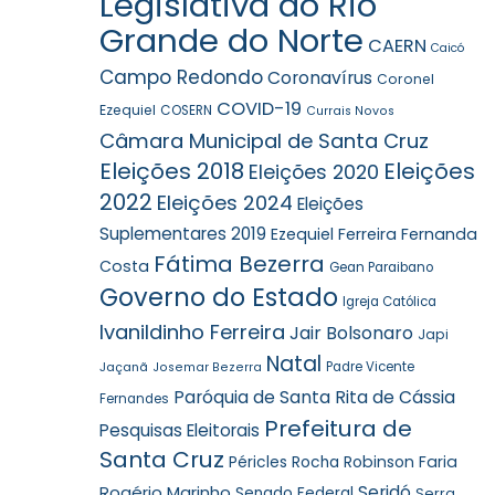
Legislativa do Rio
Grande do Norte
CAERN
Caicó
Campo Redondo
Coronavírus
Coronel
COVID-19
Ezequiel
COSERN
Currais Novos
Câmara Municipal de Santa Cruz
Eleições 2018
Eleições
Eleições 2020
2022
Eleições 2024
Eleições
Suplementares 2019
Ezequiel Ferreira
Fernanda
Fátima Bezerra
Costa
Gean Paraibano
Governo do Estado
Igreja Católica
Ivanildinho Ferreira
Jair Bolsonaro
Japi
Natal
Jaçanã
Padre Vicente
Josemar Bezerra
Paróquia de Santa Rita de Cássia
Fernandes
Prefeitura de
Pesquisas Eleitorais
Santa Cruz
Robinson Faria
Péricles Rocha
Rogério Marinho
Seridó
Senado Federal
Serra