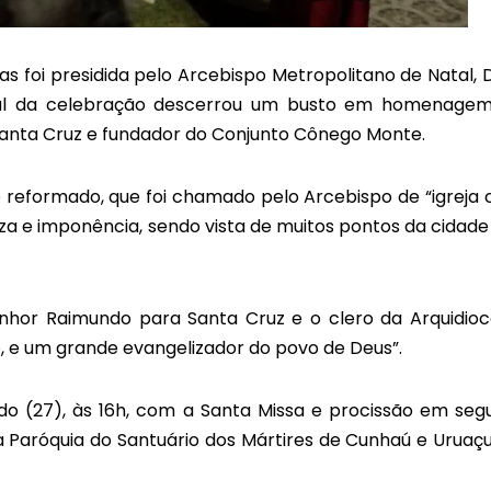
as foi presidida pelo Arcebispo Metropolitano de Natal,
 final da celebração descerrou um busto em homenage
nta Cruz e fundador do Conjunto Cônego Monte.
eformado, que foi chamado pelo Arcebispo de “igreja
za e imponência, sendo vista de muitos pontos da cidade
hor Raimundo para Santa Cruz e o clero da Arquidioc
o, e um grande evangelizador do povo de Deus”.
 (27), às 16h, com a Santa Missa e procissão em segu
a Paróquia do Santuário dos Mártires de Cunhaú e Uruaçu