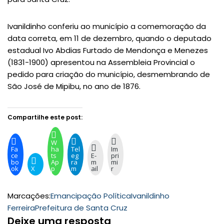
Ivanildinho conferiu ao município a comemoração da
data correta, em 11 de dezembro, quando o deputado
estadual Ivo Abdias Furtado de Mendonça e Menezes
(1831-1900) apresentou na Assembleia Provincial o
pedido para criação do município, desmembrando de
São José de Mipibu, no ano de 1876.
Compartilhe este post:
W
Fa
ha
Tel
Im
ce
ts
eg
E-
pri
bo
Ap
ra
m
mi
ok
X
p
m
ail
r
Marcações:
Emancipação Política
Ivanildinho
Ferreira
Prefeitura de Santa Cruz
Deixe uma resposta