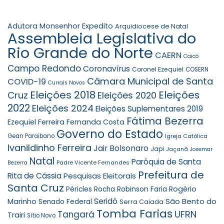
Adutora Monsenhor Expedito
Arquidiocese de Natal
Assembleia Legislativa do
Rio Grande do Norte
CAERN
Caicó
Campo Redondo
Coronavírus
Coronel Ezequiel
COSERN
Câmara Municipal de Santa
COVID-19
Currais Novos
Eleições 2018
Eleições
Cruz
Eleições 2020
2022
Eleições 2024
Eleições Suplementares 2019
Fátima Bezerra
Ezequiel Ferreira
Fernanda Costa
Governo do Estado
Gean Paraibano
Igreja Católica
Ivanildinho Ferreira
Jair Bolsonaro
Japi
Jaçanã
Josemar
Natal
Paróquia de Santa
Padre Vicente Fernandes
Bezerra
Prefeitura de
Rita de Cássia
Pesquisas Eleitorais
Santa Cruz
Robinson Faria
Rogério
Péricles Rocha
Seridó
São Bento do
Marinho
Senado Federal
Serra Caiada
Tomba Farias
UFRN
Tangará
Trairi
Sítio Novo