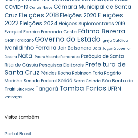
Câmara Municipal de Santa
COVID-19
Currais Novos
Eleições 2018
Eleições
Cruz
Eleições 2020
2022
Eleições 2024
Eleições Suplementares 2019
Fátima Bezerra
Ezequiel Ferreira
Fernanda Costa
Governo do Estado
Gean Paraibano
Igreja Católica
Ivanildinho Ferreira
Jair Bolsonaro
Japi
Jaçanã
Josemar
Natal
Paróquia de Santa
Padre Vicente Fernandes
Bezerra
Prefeitura de
Rita de Cássia
Pesquisas Eleitorais
Santa Cruz
Robinson Faria
Rogério
Péricles Rocha
Seridó
São Bento do
Marinho
Senado Federal
Serra Caiada
Tomba Farias
UFRN
Tangará
Trairi
Sítio Novo
Vacinação
Visite também
Portal Brasil