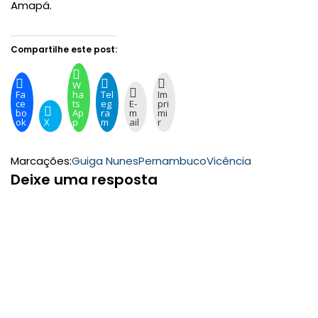
Amapá.
Compartilhe este post:
W
Fa
ha
Tel
Im
ce
ts
eg
E-
pri
bo
Ap
ra
m
mi
ok
X
p
m
ail
r
Marcações:
Guiga Nunes
Pernambuco
Vicência
Deixe uma resposta