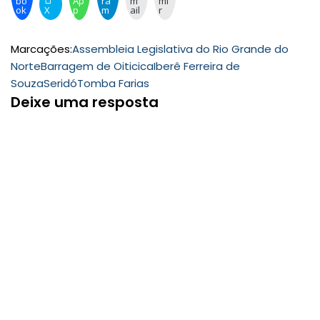
bo
Ap
ra
m
mi
ok
X
p
m
ail
r
Marcações:
Assembleia Legislativa do Rio Grande do
Norte
Barragem de Oiticica
Iberê Ferreira de
Souza
Seridó
Tomba Farias
Deixe uma resposta