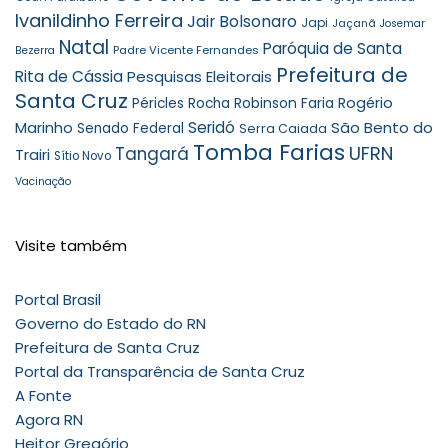
Ivanildinho Ferreira
Jair Bolsonaro
Japi
Jaçanã
Josemar
Natal
Paróquia de Santa
Padre Vicente Fernandes
Bezerra
Prefeitura de
Rita de Cássia
Pesquisas Eleitorais
Santa Cruz
Robinson Faria
Rogério
Péricles Rocha
Seridó
São Bento do
Marinho
Senado Federal
Serra Caiada
Tomba Farias
UFRN
Tangará
Trairi
Sítio Novo
Vacinação
Visite também
Portal Brasil
Governo do Estado do RN
Prefeitura de Santa Cruz
Portal da Transparência de Santa Cruz
A Fonte
Agora RN
Heitor Gregório