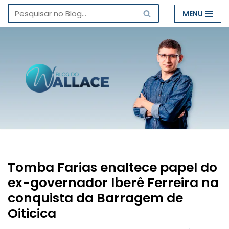
MENU
Pular
para
o
conteúdo
Tomba Farias enaltece papel do
ex-governador Iberê Ferreira na
conquista da Barragem de
Oiticica