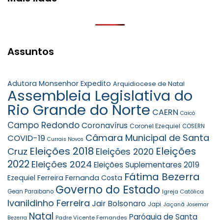
Assuntos
Adutora Monsenhor Expedito
Arquidiocese de Natal
Assembleia Legislativa do
Rio Grande do Norte
CAERN
Caicó
Campo Redondo
Coronavírus
Coronel Ezequiel
COSERN
Câmara Municipal de Santa
COVID-19
Currais Novos
Eleições 2018
Eleições
Cruz
Eleições 2020
2022
Eleições 2024
Eleições Suplementares 2019
Fátima Bezerra
Ezequiel Ferreira
Fernanda Costa
Governo do Estado
Gean Paraibano
Igreja Católica
Ivanildinho Ferreira
Jair Bolsonaro
Japi
Jaçanã
Josemar
Natal
Paróquia de Santa
Padre Vicente Fernandes
Bezerra