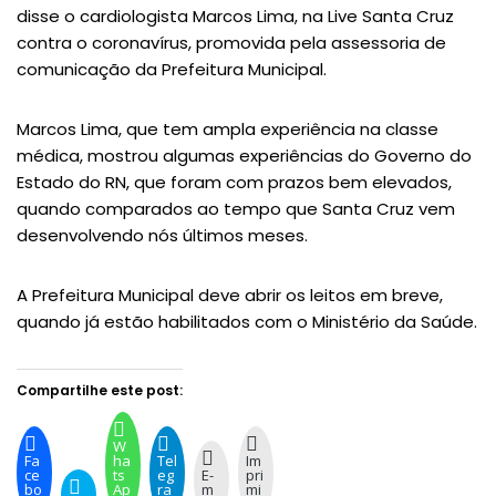
disse o cardiologista Marcos Lima, na Live Santa Cruz
contra o coronavírus, promovida pela assessoria de
comunicação da Prefeitura Municipal.
Marcos Lima, que tem ampla experiência na classe
médica, mostrou algumas experiências do Governo do
Estado do RN, que foram com prazos bem elevados,
quando comparados ao tempo que Santa Cruz vem
desenvolvendo nós últimos meses.
A Prefeitura Municipal deve abrir os leitos em breve,
quando já estão habilitados com o Ministério da Saúde.
Compartilhe este post:
W
Fa
ha
Tel
Im
ce
ts
eg
E-
pri
bo
Ap
ra
m
mi