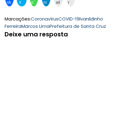
ok
X
p
m
ail
r
Marcações:
Coronavírus
COVID-19
Ivanildinho
Ferreira
Marcos Lima
Prefeitura de Santa Cruz
Deixe uma resposta