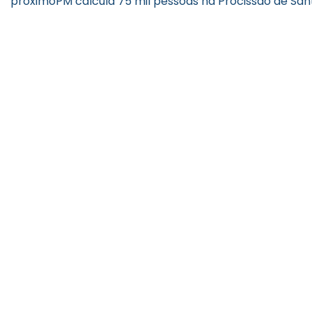
próximo
PM calcula 75 mil pessoas na Procissão de San