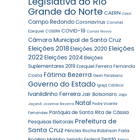
Legislativa do Rio
Grande do Norte
CAERN
Caicó
Campo Redondo
Coronavírus
Coronel
COVID-19
Ezequiel
COSERN
Currais Novos
Câmara Municipal de Santa Cruz
Eleições 2018
Eleições
Eleições 2020
2022
Eleições 2024
Eleições
Suplementares 2019
Ezequiel Ferreira
Fernanda
Fátima Bezerra
Costa
Gean Paraibano
Governo do Estado
Igreja Católica
Ivanildinho Ferreira
Jair Bolsonaro
Japi
Natal
Jaçanã
Padre Vicente
Josemar Bezerra
Paróquia de Santa Rita de Cássia
Fernandes
Prefeitura de
Pesquisas Eleitorais
Santa Cruz
Robinson Faria
Péricles Rocha
Rogério Marinho
Seridó
Senado Federal
Serra