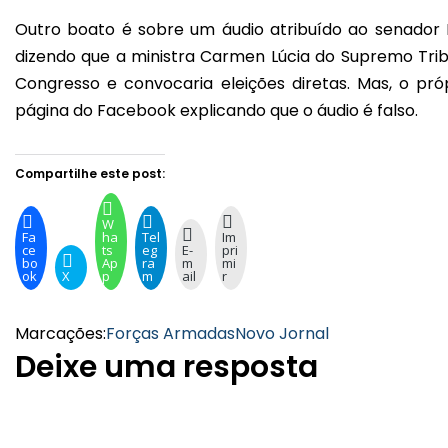
Outro boato é sobre um áudio atribuído ao senador
dizendo que a ministra Carmen Lúcia do Supremo Trib
Congresso e convocaria eleições diretas. Mas, o pr
página do Facebook explicando que o áudio é falso.
Compartilhe este post:
W
Fa
ha
Tel
Im
ce
ts
eg
E-
pri
bo
Ap
ra
m
mi
ok
X
p
m
ail
r
Marcações:
Forças Armadas
Novo Jornal
Deixe uma resposta