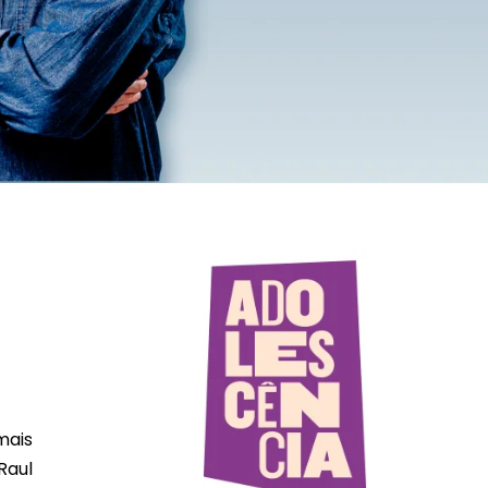
mais
Raul