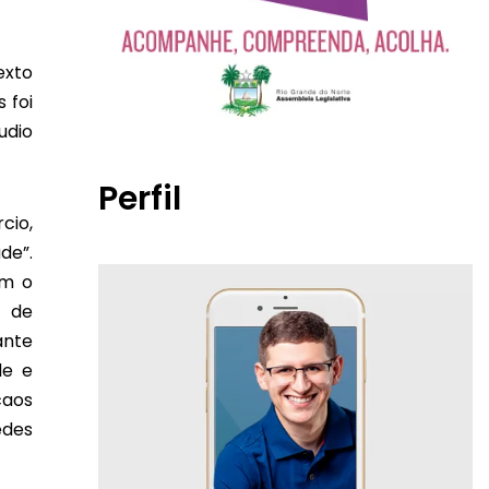
exto
 foi
udio
Perfil
cio,
de”.
om o
e de
ante
de e
caos
edes