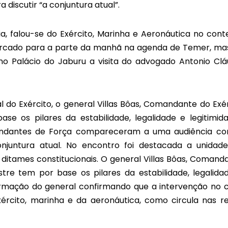
iscutir “a conjuntura atual”.
a, falou-se do Exército, Marinha e Aeronáutica no cont
rcado para a parte da manhã na agenda de Temer, mas
 Palácio do Jaburu a visita do advogado Antonio Clá
do Exército, o general Villas Bôas, Comandante do Exér
e os pilares da estabilidade, legalidade e legitimida
mandantes de Força compareceram a uma audiência c
onjuntura atual. No encontro foi destacada a unidad
itames constitucionais. O general Villas Bôas, Comand
tre tem por base os pilares da estabilidade, legalida
afirmação do general confirmando que a intervenção no 
xército, marinha e da aeronáutica, como circula nas r