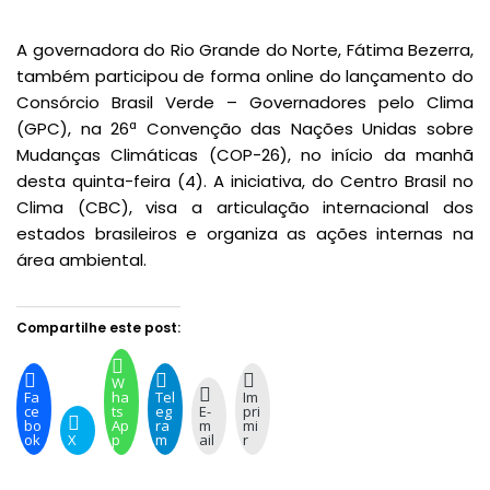
A governadora do Rio Grande do Norte, Fátima Bezerra,
também participou de forma online do lançamento do
Consórcio Brasil Verde – Governadores pelo Clima
(GPC), na 26ª Convenção das Nações Unidas sobre
Mudanças Climáticas (COP-26), no início da manhã
desta quinta-feira (4). A iniciativa, do Centro Brasil no
Clima (CBC), visa a articulação internacional dos
estados brasileiros e organiza as ações internas na
área ambiental.
Compartilhe este post:
W
Fa
ha
Tel
Im
ce
ts
eg
E-
pri
bo
Ap
ra
m
mi
ok
X
p
m
ail
r