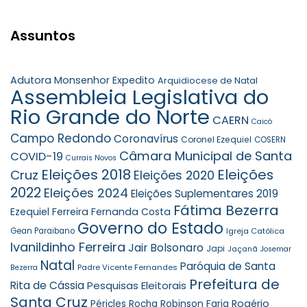
Assuntos
Adutora Monsenhor Expedito
Arquidiocese de Natal
Assembleia Legislativa do
Rio Grande do Norte
CAERN
Caicó
Campo Redondo
Coronavírus
Coronel Ezequiel
COSERN
Câmara Municipal de Santa
COVID-19
Currais Novos
Eleições 2018
Eleições
Cruz
Eleições 2020
2022
Eleições 2024
Eleições Suplementares 2019
Fátima Bezerra
Ezequiel Ferreira
Fernanda Costa
Governo do Estado
Gean Paraibano
Igreja Católica
Ivanildinho Ferreira
Jair Bolsonaro
Japi
Jaçanã
Josemar
Natal
Paróquia de Santa
Padre Vicente Fernandes
Bezerra
Prefeitura de
Rita de Cássia
Pesquisas Eleitorais
Santa Cruz
Robinson Faria
Rogério
Péricles Rocha