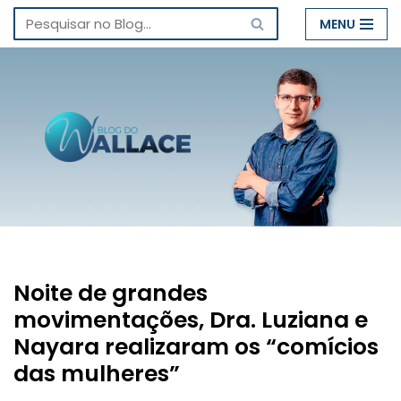
MENU
Pular
para
o
conteúdo
Noite de grandes
movimentações, Dra. Luziana e
Nayara realizaram os “comícios
das mulheres”