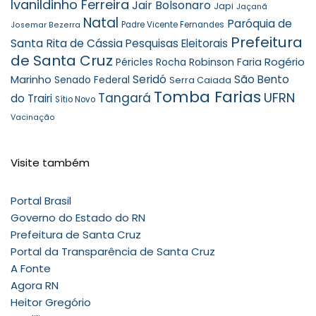
Ivanildinho Ferreira
Jair Bolsonaro
Japi
Jaçanã
Natal
Paróquia de
Padre Vicente Fernandes
Josemar Bezerra
Prefeitura
Santa Rita de Cássia
Pesquisas Eleitorais
de Santa Cruz
Rogério
Robinson Faria
Péricles Rocha
Marinho
Seridó
São Bento
Senado Federal
Serra Caiada
Tomba Farias
UFRN
Tangará
do Trairi
Sítio Novo
Vacinação
Visite também
Portal Brasil
Governo do Estado do RN
Prefeitura de Santa Cruz
Portal da Transparência de Santa Cruz
A Fonte
Agora RN
Heitor Gregório