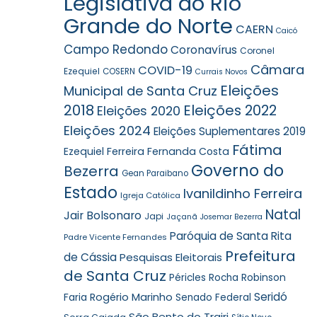
Legislativa do Rio
Grande do Norte
CAERN
Caicó
Campo Redondo
Coronavírus
Coronel
Câmara
COVID-19
Ezequiel
COSERN
Currais Novos
Eleições
Municipal de Santa Cruz
2018
Eleições 2022
Eleições 2020
Eleições 2024
Eleições Suplementares 2019
Fátima
Ezequiel Ferreira
Fernanda Costa
Governo do
Bezerra
Gean Paraibano
Estado
Ivanildinho Ferreira
Igreja Católica
Natal
Jair Bolsonaro
Japi
Jaçanã
Josemar Bezerra
Paróquia de Santa Rita
Padre Vicente Fernandes
Prefeitura
de Cássia
Pesquisas Eleitorais
de Santa Cruz
Robinson
Péricles Rocha
Seridó
Faria
Rogério Marinho
Senado Federal
São Bento do Trairi