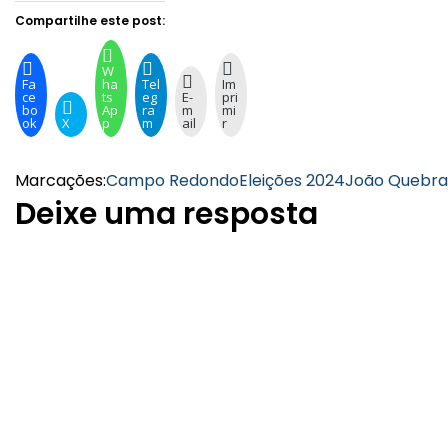
Compartilhe este post:
W
Fa
ha
Tel
Im
ce
ts
eg
E-
pri
bo
Ap
ra
m
mi
ok
X
p
m
ail
r
Marcações:
Campo Redondo
Eleições 2024
João Quebr
Deixe uma resposta