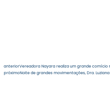
anterior
Vereadora Nayara realiza um grande comício n
próximo
Noite de grandes movimentações, Dra. Luziana