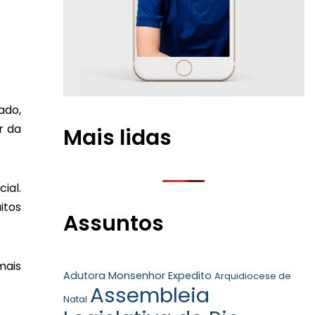
ado,
r da
Mais lidas
ial.
itos
Assuntos
mais
Adutora Monsenhor Expedito
Arquidiocese de
Assembleia
Natal