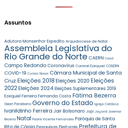
Assuntos
Adutora Monsenhor Expedito
Arquidiocese de Natal
Assembleia Legislativa do
Rio Grande do Norte
CAERN
Caicó
Campo Redondo
Coronavírus
Coronel Ezequiel
COSERN
Câmara Municipal de Santa
COVID-19
Currais Novos
Eleições 2018
Eleições
Cruz
Eleições 2020
2022
Eleições 2024
Eleições Suplementares 2019
Fátima Bezerra
Ezequiel Ferreira
Fernanda Costa
Governo do Estado
Gean Paraibano
Igreja Católica
Ivanildinho Ferreira
Jair Bolsonaro
Japi
Jaçanã
Josemar
Natal
Paróquia de Santa
Padre Vicente Fernandes
Bezerra
Prefeitura de
Rita de Cássia
Pesquisas Eleitorais