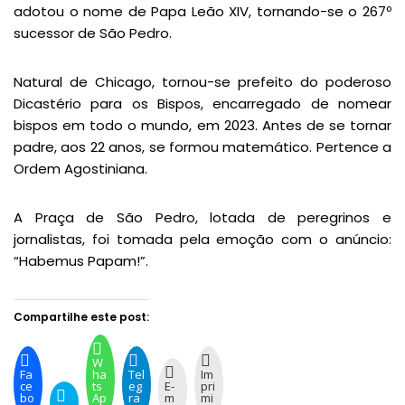
adotou o nome de Papa Leão XIV, tornando-se o 267º
sucessor de São Pedro.
Natural de Chicago, tornou-se prefeito do poderoso
Dicastério para os Bispos, encarregado de nomear
bispos em todo o mundo, em 2023. Antes de se tornar
padre, aos 22 anos, se formou matemático. Pertence a
Ordem Agostiniana.
A Praça de São Pedro, lotada de peregrinos e
jornalistas, foi tomada pela emoção com o anúncio:
“Habemus Papam!”.
Compartilhe este post:
W
Fa
ha
Tel
Im
ce
ts
eg
E-
pri
bo
Ap
ra
m
mi