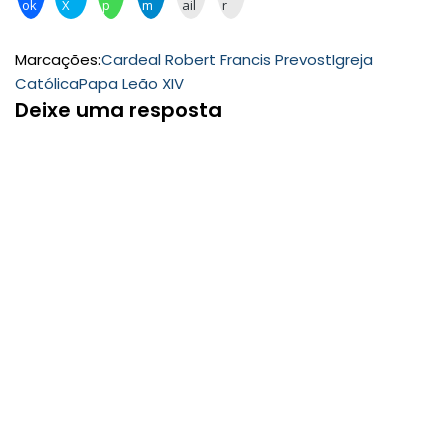
ok
X
p
m
ail
r
Marcações:
Cardeal Robert Francis Prevost
Igreja
Católica
Papa Leão XIV
Deixe uma resposta