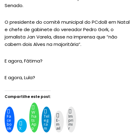
Senado.
O presidente do comitê municipal do PCdoB em Natal
e chefe de gabinete do vereador Pedro Gork, o
jornalista Jan Varela, disse na imprensa que “não
cabem dois Alves na majoritária”.
E agora, Fátima?
E agora, Lula?
Compartilhe este post:
W
Fa
ha
Tel
Im
ce
ts
eg
E-
pri
bo
Ap
ra
m
mi
ok
X
p
m
ail
r