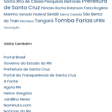
Prefeitura
Santa Rita de Cássia
Pesquisas Eleitorais
de Santa Cruz
Rogério
Robinson Faria
Péricles Rocha
Marinho
Seridó
São Bento
Senado Federal
Serra Caiada
Tomba Farias
UFRN
Tangará
do Trairi
Sítio Novo
Vacinação
Visite também
Portal Brasil
Governo do Estado do RN
Prefeitura de Santa Cruz
Portal da Transparência de Santa Cruz
A Fonte
Agora RN
Heitor Gregório
Jardilino News
Nominuto.com
Notícias do RN