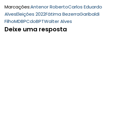
Marcações:
Antenor Roberto
Carlos Eduardo
Alves
Eleições 2022
Fátima Bezerra
Garibaldi
Filho
MDB
PCdoB
PT
Walter Alves
Deixe uma resposta